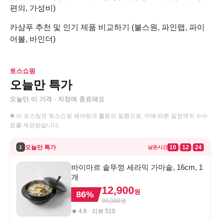
편의, 가성비)
카샴푸 추천 및 인기 제품 비교하기 (불스원, 파인랩, 파이
어볼, 바인더)
토스쇼핑
오늘만 특가
오늘만 이 가격 · 자정에 종료돼요
✱ 이 포스팅은 토스쇼핑 쉐어링크 활동의 일환으로, 이에 따른 일정액의 수수
료를 제공받습니다.
오늘만 특가
10
12
24
:
:
1
남은시간
바이마르 솥뚜껑 세라믹 가마솥, 16cm, 1
개
12,900
원
86
%
99,000
원
★
4.6
· 리뷰
510