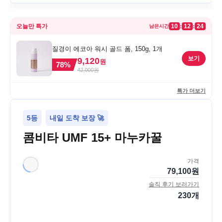
오늘만 특가
10
12
24
:
:
남은시간
질경이 에코아 워시 골드 폼, 150g, 1개
보기
9,120
원
78
%
42,000
원
특가 더보기
5등
내일 도착 보장 🚀
콤비타 UMF 15+ 마누카꿀
가격
79,100
원
솔직 후기 보러가기
230
개