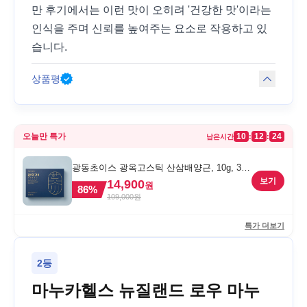
만 후기에서는 이런 맛이 오히려 '건강한 맛'이라는
인식을 주며 신뢰를 높여주는 요소로 작용하고 있
습니다.
상품평
오늘만 특가
10
12
24
:
:
남은시간
광동초이스 광옥고스틱 산삼배양근, 10g, 30
포, 1개
보기
14,900
원
86
%
109,000
원
특가 더보기
2등
마누카헬스 뉴질랜드 로우 마누