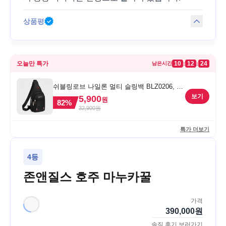
상품평
오늘만 특가
10
12
24
:
:
남은시간
쉬블링로브 나일론 멀티 슬링백 BLZ0206, 블
랙, FREE
보기
5,900
원
82
%
32,900
원
특가 더보기
4등
존앤질스 호주 마누카꿀
가격
390,000
원
솔직 후기 보러가기