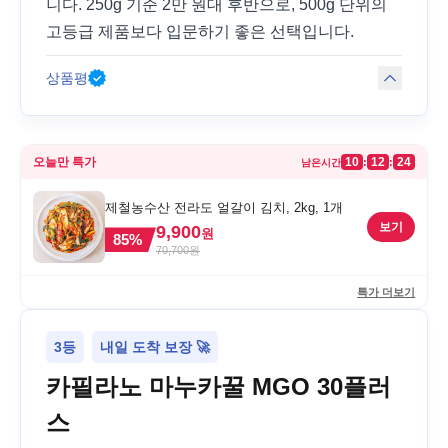
니다. 250g 기준 2만 원대 후반으로, 500g 단위의
고등급 제품보다 입문하기 좋은 선택입니다.
상품평
오늘만 특가
10
12
24
:
:
남은시간
제철농수산 전라도 얼갈이 김치, 2kg, 1개
보기
9,900
원
85
%
70,700
원
특가 더보기
3등
내일 도착 보장 🚀
카필라노 마누카꿀 MGO 30플러
스