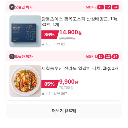
오늘만 특가
10
12
24
:
:
2
남은시간
광동초이스 광옥고스틱 산삼배양근, 10g,
30포, 1개
14,900
원
86
%
109,000
원
★
4.5
· 리뷰
82
오늘만 특가
10
12
24
:
:
3
남은시간
제철농수산 전라도 얼갈이 김치, 2kg, 1개
9,900
원
85
%
70,700
원
★
4.5
· 리뷰
867
더보기 (26개)