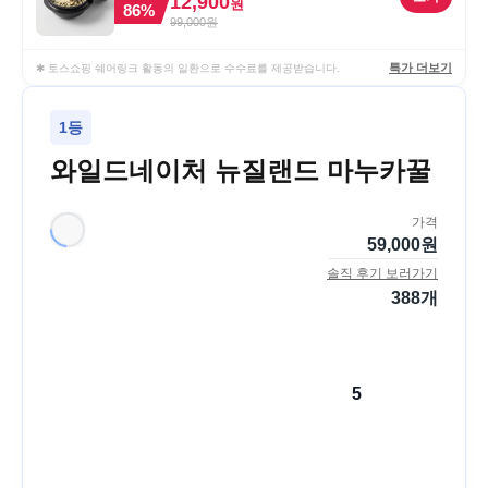
12,900
원
86
%
99,000
원
특가 더보기
✱ 토스쇼핑 쉐어링크 활동의 일환으로 수수료를 제공받습니다.
1등
와일드네이처 뉴질랜드 마누카꿀
가격
59,000
원
솔직 후기 보러가기
388
개
5