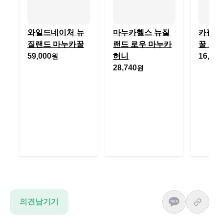
와일드네이처 뉴
마누카헬스 뉴질
카필
질랜드 마누카꿀
랜드 로우 마누카
꿀 M
59,000
허니
16,49
원
28,740
원
의견남기기