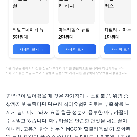
와일드네이처 뉴질
마누카헬스 뉴질랜
카필라노 마누카
랜드 마누카꿀
드 로우 마누카 허니
MGO 30플러스
5만원대
2만원대
1만원대
자세히 보기
→
자세히 보기
→
자세히 보기
→
* 본 리뷰는 판매처의 상품 정보와 구매자 후기를 종합적으로 분석하여 작성되었습니다
* 이 포스팅은 쿠팡 파트너스 활동의 일환으로 이에 따른 일정액의 수수료를 제공받습니다.
면역력이 떨어졌을 때 잦은 잔기침이나 소화불량, 위염 증
상까지 반복된다면 단순한 식이요법만으로는 부족함을 느
끼게 됩니다. 그래서 요즘 항균 성분이 풍부한 마누카꿀이
주목받고 있습니다. 마누카꿀은 단순한 단맛을 내는 꿀이
아니라, 고유의 항염 성분인 MGO(메틸글리옥살)가 포함된