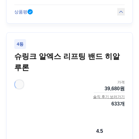
상품평
4등
슈링크 알엑스 리프팅 밴드 히알
루론
가격
39,680
원
솔직 후기 보러가기
633
개
4.5