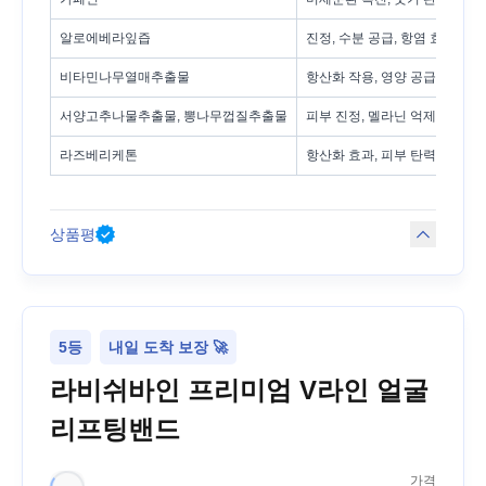
알로에베라잎즙
진정, 수분 공급, 항염 효과
비타민나무열매추출물
항산화 작용, 영양 공급
서양고추나물추출물, 뽕나무껍질추출물
피부 진정, 멜라닌 억제
라즈베리케톤
항산화 효과, 피부 탄력 개선에
상품평
5등
내일 도착 보장 🚀
라비쉬바인 프리미엄 V라인 얼굴
리프팅밴드
가격