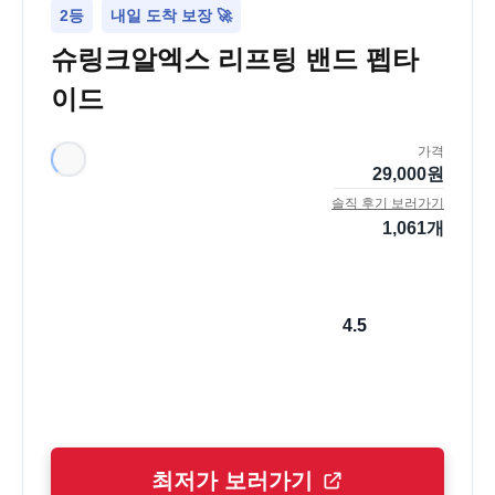
2등
내일 도착 보장 🚀
슈링크알엑스 리프팅 밴드 펩타
이드
가격
29,000
원
솔직 후기 보러가기
1,061
개
4.5
최저가 보러가기