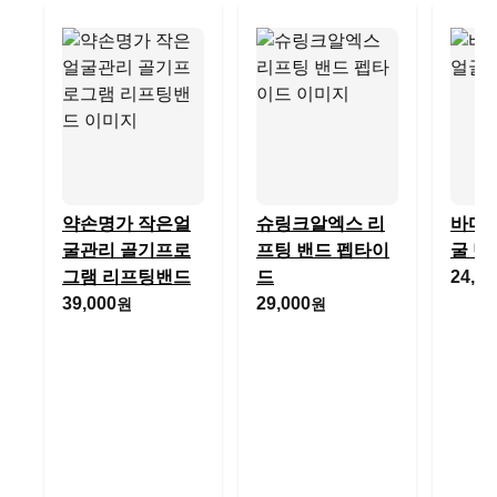
약손명가 작은얼
슈링크알엑스 리
바디공
굴관리 골기프로
프팅 밴드 펩타이
굴 밴
그램 리프팅밴드
드
24,90
39,000
29,000
원
원