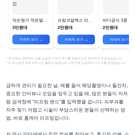
약손명가 작은얼굴
슈링크알엑스 리프
바디공식 3중 얼
관리 골기프로그램
팅 밴드 펩타이드
밴드
3만원대
2만원대
2만원대
리프팅밴드
자세히 보기
→
자세히 보기
→
자세히 보기
→
* 본 리뷰는 판매처의 상품 정보와 구매자 후기를 종합적으로 분석하여 작성되었습니다
* 이 포스팅은 쿠팡 파트너스 활동의 일환으로 이에 따른 일정액의 수수료를 제공받습니다.
급하게 관리가 필요한 날, 예를 들어 웨딩촬영이나 돌잔치,
중요한 인터뷰나 모임을 앞두고 있을 때, 많은 분들이 저처
럼 검색창에 “리프팅 밴드”를 입력했을 겁니다. 피부과를
자주 찾기 어렵고 시술이 부담스러운 분들이 선택하는 방
법, 바로 홈케어 리프팅입니다.
저 역시 인터넷에서 직접 정보를 찾아보고, 후기와 성분, 소