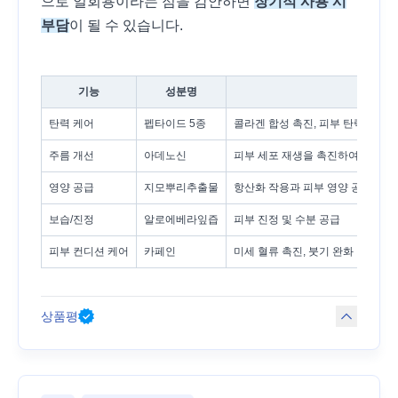
으로 일회용이라는 점을 감안하면
장기적 사용 시
부담
이 될 수 있습니다.
기능
성분명
설
탄력 케어
펩타이드 5종
콜라겐 합성 촉진, 피부 탄력 증가 
주름 개선
아데노신
피부 세포 재생을 촉진하여 주름 
영양 공급
지모뿌리추출물
항산화 작용과 피부 영양 공급
보습/진정
알로에베라잎즙
피부 진정 및 수분 공급
피부 컨디션 케어
카페인
미세 혈류 촉진, 붓기 완화
상품평