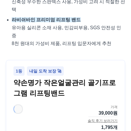
신축성 우수한 스판덱스 사용, 가성비 고려 시 적절한 선
택
라비쉬바인 프리미엄 리프팅 밴드
유아용 실리콘 소재 사용, 민감피부용, SGS 안전성 인
증
8천 원대의 가성비 제품, 리프팅 입문자에게 추천
1등
내일 도착 보장 🚀
약손명가 작은얼굴관리 골기프로
그램 리프팅밴드
가격
39,000
원
솔직 후기 보러가기
1,795
개