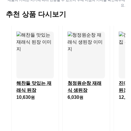
제품의 가격은 시기에 따라 변동될 수 있으니 구매 시점의 가격을 확인해주세
요.
추천 상품 다시보기
해찬들 맛있는 재
청정원순창 재래
진미 
래식 된장
식 생된장
된장
10,630
6,030
12,10
원
원