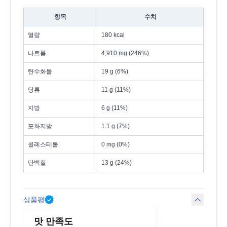
항목
수치
열량
180 kcal
나트륨
4,910 mg (246%)
탄수화물
19 g (6%)
당류
11 g (11%)
지방
6 g (11%)
포화지방
1.1 g (7%)
콜레스테롤
0 mg (0%)
단백질
13 g (24%)
상품평
맛 만족도