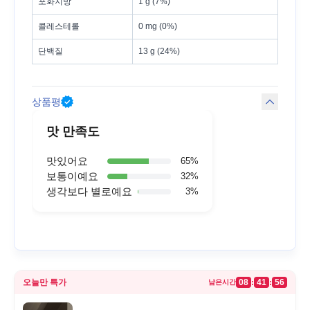
포화지방
1 g (7%)
콜레스테롤
0 mg (0%)
단백질
13 g (24%)
상품평
맛 만족도
맛있어요
65
%
보통이예요
32
%
생각보다 별로예요
3
%
오늘만 특가
08
41
56
:
:
남은시간