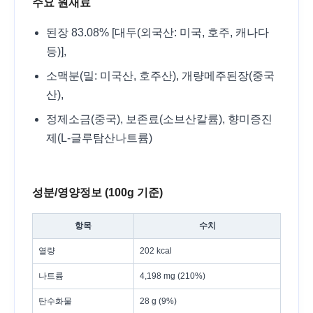
주요 원재료
된장 83.08% [대두(외국산: 미국, 호주, 캐나다
등)],
소맥분(밀: 미국산, 호주산), 개량메주된장(중국
산),
정제소금(중국), 보존료(소브산칼륨), 향미증진
제(L-글루탐산나트륨)
성분/영양정보 (100g 기준)
항목
수치
열량
202 kcal
나트륨
4,198 mg (210%)
탄수화물
28 g (9%)