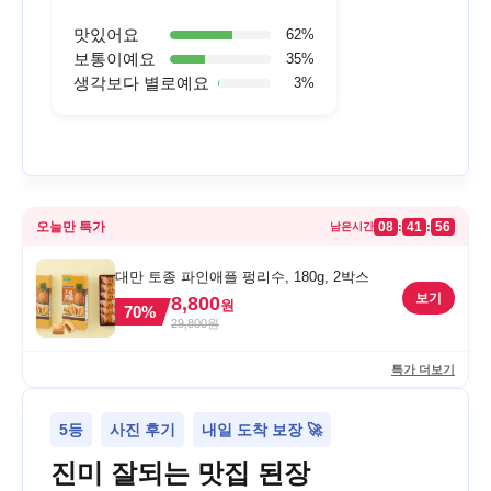
맛있어요
62
%
보통이예요
35
%
생각보다 별로예요
3
%
오늘만 특가
08
41
56
:
:
남은시간
대만 토종 파인애플 펑리수, 180g, 2박스
보기
8,800
원
70
%
29,800
원
특가 더보기
5등
사진 후기
내일 도착 보장 🚀
진미 잘되는 맛집 된장