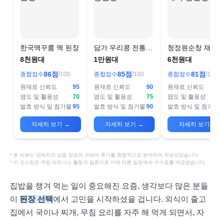
한국맥꾸룸 맥 된장
담가 우리콩 전통된
청정원순창 재래
장
생된장
8천원대
1만원대
6천원대
86
점
85
점
81
점
종합점수
/100
종합점수
/100
종합점수
/100
원재료 신뢰도
95
원재료 신뢰도
90
원재료 신뢰도
염도 및 활용성
70
염도 및 활용성
75
염도 및 활용성
발효 방식 및 첨가물
95
발효 방식 및 첨가물
90
발효 방식 및 첨가물
자세히 보기
→
자세히 보기
→
자세히 보기
→
* 본 리뷰는 판매처의 상품 정보와 구매자 후기를 종합적으로 분석하여 작성되었습니다
* 이 포스팅은 쿠팡 파트너스 활동의 일환으로 이에 따른 일정액의 수수료를 제공받습니다.
집밥을 챙겨 먹는 일이 중요해진 요즘, 생각보다 많은 분들
이
된장 선택
에서 고민을 시작하셨을 겁니다. 외식이 줄고
집에서 국이나 찌개, 무침 요리를 자주 해 먹게 되면서, 자