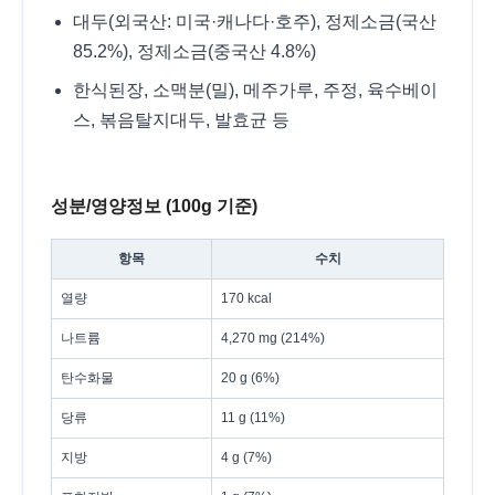
대두(외국산: 미국·캐나다·호주), 정제소금(국산
85.2%), 정제소금(중국산 4.8%)
한식된장, 소맥분(밀), 메주가루, 주정, 육수베이
스, 볶음탈지대두, 발효균 등
성분/영양정보 (100g 기준)
항목
수치
열량
170 kcal
나트륨
4,270 mg (214%)
탄수화물
20 g (6%)
당류
11 g (11%)
지방
4 g (7%)