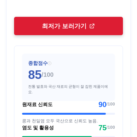
최저가 보러가기
종합점수
i
85
/100
전통 발효와 국산 재료의 균형이 잘 잡힌 제품이에
요.
90
/100
원재료 신뢰도
콩과 천일염 모두 국산으로 신뢰도 높음.
75
/100
염도 및 활용성