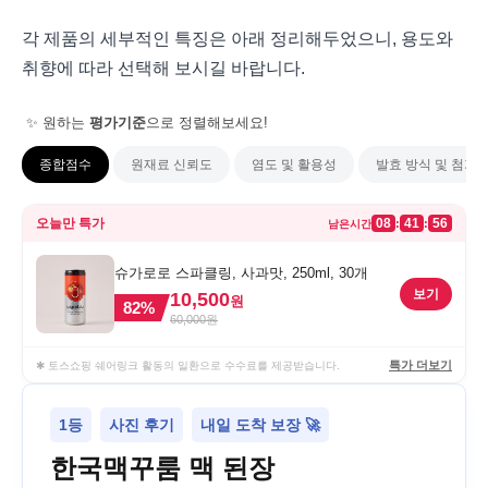
각 제품의 세부적인 특징은 아래 정리해두었으니, 용도와
취향에 따라 선택해 보시길 바랍니다.
✨ 원하는
평가기준
으로 정렬해보세요!
종합점수
원재료 신뢰도
염도 및 활용성
발효 방식 및 첨가
오늘만 특가
08
41
56
:
:
남은시간
슈가로로 스파클링, 사과맛, 250ml, 30개
보기
10,500
원
82
%
60,000
원
특가 더보기
✱ 토스쇼핑 쉐어링크 활동의 일환으로 수수료를 제공받습니다.
1등
사진 후기
내일 도착 보장 🚀
한국맥꾸룸 맥 된장