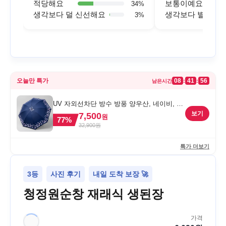
적당해요
보통이예요
34
%
생각보다 덜 신선해요
생각보다 별로예
3
%
오늘만 특가
08
41
56
:
:
남은시간
UV 자외선차단 방수 방풍 양우산, 네이비, 1
개
보기
7,500
원
77
%
32,900
원
특가 더보기
3등
사진 후기
내일 도착 보장 🚀
청정원순창 재래식 생된장
가격