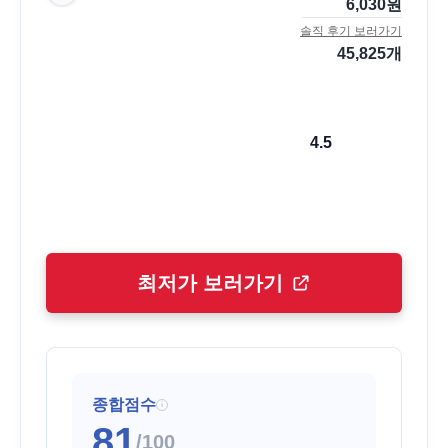
6,030
원
솔직 후기 보러가기
45,825
개
4.5
최저가 보러가기
종합점수
i
81
/100