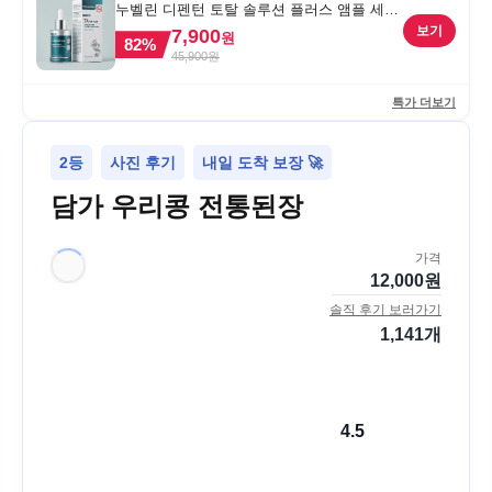
누벨린 디펜턴 토탈 솔루션 플러스 앰플 세럼,
30ml, 1개
보기
7,900
원
82
%
45,900
원
특가 더보기
2등
사진 후기
내일 도착 보장 🚀
담가 우리콩 전통된장
가격
12,000
원
솔직 후기 보러가기
1,141
개
4.5