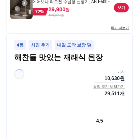
에어보나 리모컨 수납형 선풍기, AB-E500FF,
1개
보기
29,900
원
72
%
109,000
원
특가 더보기
4등
사진 후기
내일 도착 보장 🚀
해찬들 맛있는 재래식 된장
가격
10,630
원
솔직 후기 보러가기
29,511
개
4.5