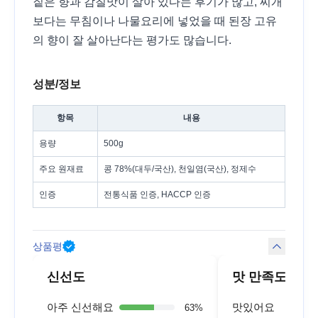
짙은 향과 감칠맛이 살아 있다는 후기가 많고, 찌개
보다는 무침이나 나물요리에 넣었을 때 된장 고유
의 향이 잘 살아난다는 평가도 많습니다.
성분/정보
항목
내용
용량
500g
주요 원재료
콩 78%(대두/국산), 천일염(국산), 정제수
인증
전통식품 인증, HACCP 인증
상품평
신선도
맛 만족도
아주 신선해요
맛있어요
63
%