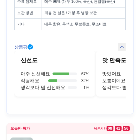
주요 원재료
메주 96% (대두 100%, 국산), 천일염(국산)
보관 방법
개봉 전 실온 / 개봉 후 냉장 보관
기타
대두 함유, 무색소·무보존료, 무조미료
상품평
신선도
맛 만족도
아주 신선해요
맛있어요
67
%
적당해요
보통이예요
32
%
생각보다 덜 신선해요
생각보다 별로예
1
%
오늘만 특가
08
41
56
:
:
남은시간