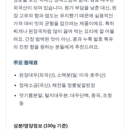
외국산이 섞여 있습니다. 원가 부담을 낮춘 대신, 된
장 고유의 향과 염도는 유지했기 때문에 실용적인
가격 대비 맛의 균형을 잡으려는 제품이에요. 특히
찌개나 된장국처럼 많이 끓여 먹는 요리에 잘 어울
려요. 간장 범벅된 맛이 아닌, 콩과 누룩 발효 특유
의 진한 향을 원하는 분들에게 추천드려요.
주요 원재료
된장대두(외국산), 소맥분(밀: 미국·호주산)
정제소금(국산), 해찬들 정통빛깔된장
엿기름분말, 탈지대두분, 대두단백, 종국, 조청
등
성분/영양정보 (100g 기준)