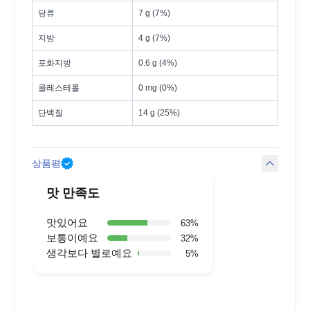
당류
7 g (7%)
지방
4 g (7%)
포화지방
0.6 g (4%)
콜레스테롤
0 mg (0%)
단백질
14 g (25%)
상품평
맛 만족도
맛있어요
63
%
보통이예요
32
%
생각보다 별로예요
5
%