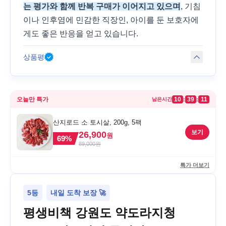
는 평가와 함께 반복 구매가 이어지고 있으며
, 기침
이나 인후염에 민감한 직장인, 아이를 둔 보호자에
게도 좋은 반응을 얻고 있습니다.
상품평
오늘만 특가
10
39
11
:
:
남은시간
산지로드 소 토시살, 200g, 5팩
보기
26,900
원
69
%
89,000
원
특가 더보기
5등
내일 도착 보장 🚀
평생비책 강원도 약도라지청