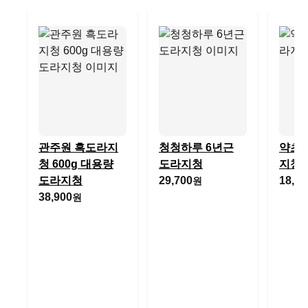
관주원 흑도라지
청청하루 6년근
약초인
청 600g 대용량
도라지청
지청
도라지청
29,700
18,00
원
38,900
원