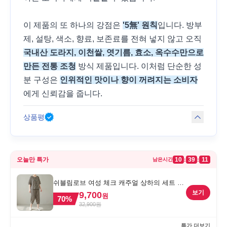
이 제품의 또 하나의 강점은
'5無' 원칙
입니다. 방부
제, 설탕, 색소, 향료, 보존료를 전혀 넣지 않고 오직
국내산 도라지, 이천쌀, 엿기름, 효소, 옥수수만으로
만든 전통 조청
방식 제품입니다. 이처럼 단순한 성
분 구성은
인위적인 맛이나 향이 꺼려지는 소비자
에게 신뢰감을 줍니다.
상품평
오늘만 특가
10
39
11
:
:
남은시간
쉬블림로브 여성 체크 캐주얼 상하의 세트 안
드리 GW1780, FREE, 1세트
보기
9,700
원
70
%
32,900
원
특가 더보기