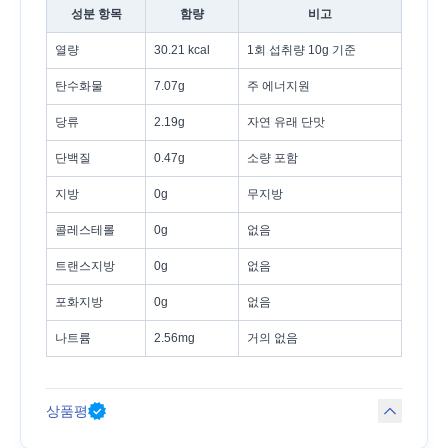
성분 항목
함량
비고
열량
30.21 kcal
1회 섭취량 10g 기준
탄수화물
7.07g
주 에너지원
당류
2.19g
자연 유래 단맛
단백질
0.47g
소량 포함
지방
0g
무지방
콜레스테롤
0g
없음
트랜스지방
0g
없음
포화지방
0g
없음
나트륨
2.56mg
거의 없음
상품평