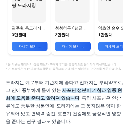
관주원 흑도라지청
청청하루 6년근 도
약초인 순수 도
600g 대용량 도라지
라지청
청
3만원대
2만원대
1만원대
청
자세히 보기
→
자세히 보기
→
자세히 보기
→
* 본 리뷰는 판매처의 상품 정보와 구매자 후기를 종합적으로 분석하여 작성되었습니다
* 이 포스팅은 쿠팡 파트너스 활동의 일환으로 이에 따른 일정액의 수수료를 제공받습니다.
도라지는 예로부터 기관지에 좋다고 전해지는 뿌리약초로,
그 안에 풍부하게 들어 있는
사포닌 성분이 기침과 염증 완
화에 도움을 준다고 알려져 있습니다
. 특히 사포닌은 인삼
류에도 풍부한 성분인데, 도라지에는 그 못지않은 양이 함
유되어 있고 면역력 증진, 호흡기 건강에도 긍정적인 영향
을 준다는 연구 결과도 있습니다.