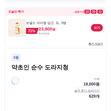
오늘만 특가
10
39
11
:
:
남은시간
보넬드 아이엠 당근, 1L, 3병
보기
23,900
원
71
%
84,900
원
특가 더보기
3등
약초인 순수 도라지청
가격
18,000
원
솔직 후기 보러가기
629
개