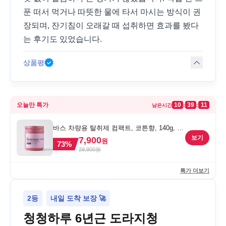
푼 떠서 먹거나 따뜻한 물에 타서 마시는 방식이 권
장되며, 잔기침이 오래갈 때 섭취하면 효과를 봤다
는 후기도 있었습니다.
상품평
오늘만 특가
10
39
11
:
:
남은시간
바스 차량용 탈취제 컴팩트, 코튼향, 140g, 1
개
보기
7,900
원
73
%
29,900
원
특가 더보기
2등
내일 도착 보장 🚀
청청하루 6년근 도라지청