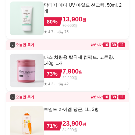
닥터지 메디 UV 마일드 선크림, 50ml, 2
개
13,900
원
80
%
70,000
원
★
4.7
· 리뷰
75
오늘만 특가
10
39
11
:
:
2
남은시간
바스 차량용 탈취제 컴팩트, 코튼향,
140g, 1개
7,900
원
73
%
29,900
원
★
4.2
· 리뷰
42
오늘만 특가
10
39
11
:
:
3
남은시간
보넬드 아이엠 당근, 1L, 3병
23,900
원
71
%
84,900
원