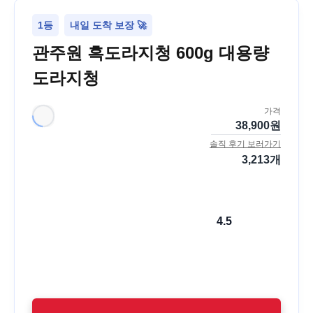
1등
내일 도착 보장 🚀
관주원 흑도라지청 600g 대용량
도라지청
가격
38,900
원
솔직 후기 보러가기
3,213
개
4.5