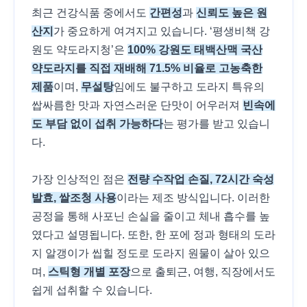
최근 건강식품 중에서도
간편성
과
신뢰도 높은 원
산지
가 중요하게 여겨지고 있습니다. ‘평생비책 강
원도 약도라지청’은
100% 강원도 태백산맥 국산
약도라지를 직접 재배해 71.5% 비율로 고농축한
제품
이며,
무설탕
임에도 불구하고 도라지 특유의
쌉싸름한 맛과 자연스러운 단맛이 어우러져
빈속에
도 부담 없이 섭취 가능하다
는 평가를 받고 있습니
다.
가장 인상적인 점은
전량 수작업 손질, 72시간 숙성
발효, 쌀조청 사용
이라는 제조 방식입니다. 이러한
공정을 통해 사포닌 손실을 줄이고 체내 흡수를 높
였다고 설명됩니다. 또한, 한 포에 정과 형태의 도라
지 알갱이가 씹힐 정도로 도라지 원물이 살아 있으
며,
스틱형 개별 포장
으로 출퇴근, 여행, 직장에서도
쉽게 섭취할 수 있습니다.