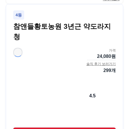
4등
참앤들황토농원 3년근 약도라지
청
가격
24,080
원
솔직 후기 보러가기
299
개
4.5