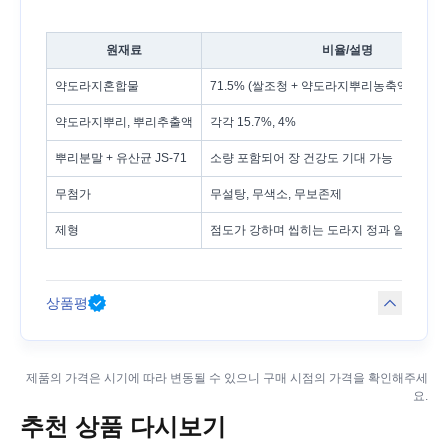
원재료
비율/설명
약도라지혼합물
71.5% (쌀조청 + 약도라지뿌리농축액 17.42
약도라지뿌리, 뿌리추출액
각각 15.7%, 4%
뿌리분말 + 유산균 JS-71
소량 포함되어 장 건강도 기대 가능
무첨가
무설탕, 무색소, 무보존제
제형
점도가 강하며 씹히는 도라지 정과 알갱이 있
상품평
제품의 가격은 시기에 따라 변동될 수 있으니 구매 시점의 가격을 확인해주세
요.
추천 상품 다시보기