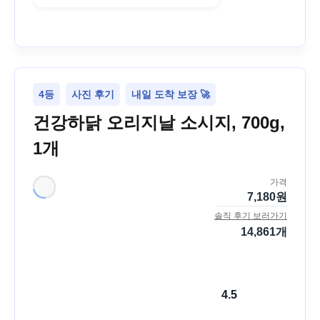
4등
사진 후기
내일 도착 보장 🚀
건강하닭 오리지날 소시지, 700g,
1개
가격
7,180
원
솔직 후기 보러가기
14,861
개
4.5