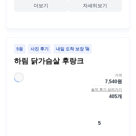
더보기
자세히보기
5등
사진 후기
내일 도착 보장 🚀
하림 닭가슴살 후랑크
가격
7,540
원
솔직 후기 보러가기
405
개
5