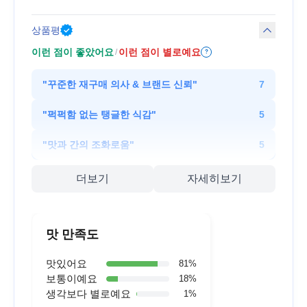
상품평
이런 점이 좋았어요
이런 점이 별로예요
/
?
"
꾸준한 재구매 의사 & 브랜드 신뢰
"
7
"
퍽퍽함 없는 탱글한 식감
"
5
"
맛과 간의 조화로움
"
5
더보기
자세히보기
맛 만족도
맛있어요
81
%
보통이예요
18
%
생각보다 별로예요
1
%