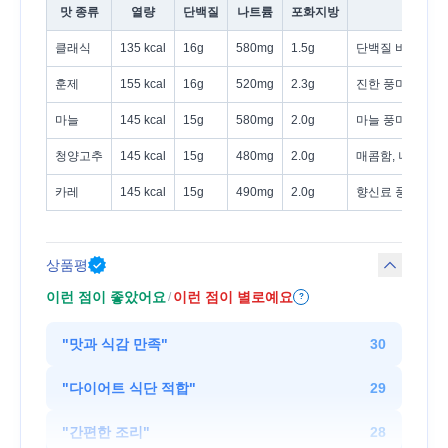
맛 종류
열량
단백질
나트륨
포화지방
특
클래식
135 kcal
16g
580mg
1.5g
단백질 비중 가장
훈제
155 kcal
16g
520mg
2.3g
진한 풍미, 포화
마늘
145 kcal
15g
580mg
2.0g
마늘 풍미, 영양 
청양고추
145 kcal
15g
480mg
2.0g
매콤함, 나트륨 
카레
145 kcal
15g
490mg
2.0g
향신료 풍부, 탄
상품평
이런 점이 좋았어요
이런 점이 별로예요
/
?
"
맛과 식감 만족
"
30
"
다이어트 식단 적합
"
29
"
간편한 조리
"
28