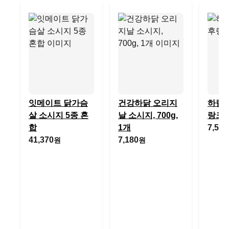
잇메이트 닭가슴
건강하닭 오리지
하림 
살 소시지 5종 혼
날 소시지, 700g,
랑크
합
1개
7,540
41,370
7,180
원
원