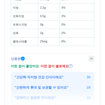
지방
2.2g
4%
포화지방
0.5g
3%
트랜스지방
0g
0%
당류
2g
2%
콜레스테롤
25mg
8%
상품평
이런 점이 좋았어요
이런 점이 별로예요
/
?
"
고단백·저지방 건강 간식이에요
"
30
"
간편하게 휴대 및 보관할 수 있어요
"
28
"
담백하고 깔끔한 맛이에요
"
22