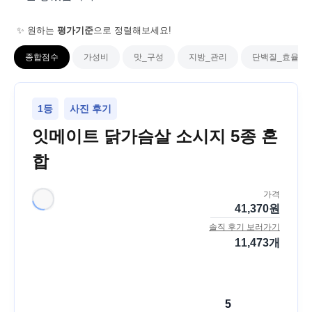
✨ 원하는
평가기준
으로 정렬해보세요!
종합점수
가성비
맛_구성
지방_관리
단백질_효율
1등
사진 후기
잇메이트 닭가슴살 소시지 5종 혼
합
가격
41,370
원
솔직 후기 보러가기
11,473
개
5