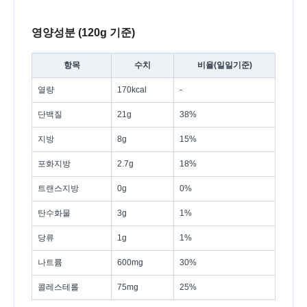
영양성분 (120g 기준)
항목
수치
비율(일일기준)
열량
170kcal
-
단백질
21g
38%
지방
8g
15%
포화지방
2.7g
18%
트랜스지방
0g
0%
탄수화물
3g
1%
당류
1g
1%
나트륨
600mg
30%
콜레스테롤
75mg
25%