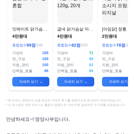
잇메이트 닭가슴살
굽네 닭가슴살 마늘
[아임닭] 정통 독
소시지 5종 혼합
그릴후랑크, 120g,
식 닭가슴살 소
4만원대
4만원대
2만원대
20개
프랑크 오리지널
99
점
82
점
78
점
종합점수
/100
종합점수
/100
종합점수
/100
가성비
100
가성비
71
가성비
맛_구성
100
맛_구성
88
맛_구성
지방_관리
100
지방_관리
82
지방_관리
단백질_효율
96
단백질_효율
86
단백질_효율
1
자세히 보기
→
자세히 보기
→
자세히 보기
→
* 본 리뷰는 판매처의 상품 정보와 구매자 후기를 종합적으로 분석하여 작성되었습니다
* 이 포스팅은 쿠팡 파트너스 활동의 일환으로 이에 따른 일정액의 수수료를 제공받습니다.
안녕하세요~! 영양사부입니다.