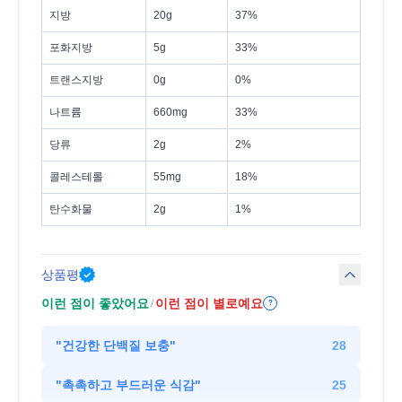
지방
20g
37%
포화지방
5g
33%
트랜스지방
0g
0%
나트륨
660mg
33%
당류
2g
2%
콜레스테롤
55mg
18%
탄수화물
2g
1%
상품평
이런 점이 좋았어요
이런 점이 별로예요
/
?
"
건강한 단백질 보충
"
28
"
촉촉하고 부드러운 식감
"
25