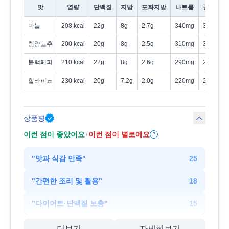
맛
열량
단백질
지방
포화지방
나트륨
콜레스테
마늘
208 kcal
22g
8g
2.7g
340mg
30mg
청양고추
200 kcal
20g
8g
2.5g
310mg
30mg
블랙페퍼
210 kcal
22g
8g
2.6g
290mg
25mg
할라피뇨
230 kcal
20g
7.2g
2.0g
220mg
25mg
상품평
이런 점이 좋았어요
이런 점이 별로예요
/
?
"
맛과 식감 만족
"
25
"
간편한 조리 및 활용
"
18
"
다이어트·단백질 보충
"
15
더보기
자세히보기