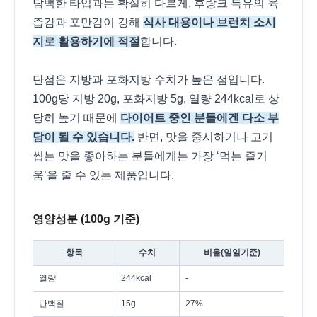
담백한 타입과는 확실히 다르게, 후랑크 특유의 육
즙감과 포만감이 강해
식사 대용이나 브런치 소시
지로 활용하기에 적절
합니다.
단점은 지방과 포화지방 수치가 높은 점입니다.
100g당 지방 20g, 포화지방 5g, 열량 244kcal로 상
당히 높기 때문에
다이어트 중인 분들에겐 다소 부
담이 될 수 있습니다.
반면, 맛을 중시하거나 고기
씹는 맛을 좋아하는 분들에게는 가장 ‘먹는 즐거
움’을 줄 수 있는 제품입니다.
영양성분 (100g 기준)
항목
수치
비율(일일기준)
열량
244kcal
-
단백질
15g
27%