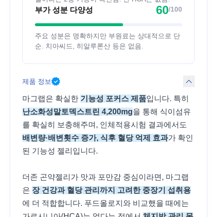
60
/100
부가 성분 다양성
주요 성분은 명확하지만 부원료는 상대적으로 단
순. 치아씨드, 히알루론산 등은 없음.
제품 정보
마그랩은 확실한
기능성 포커스 제품
입니다. 특히
난소화성말토덱스트린 4,200mg
을 통해 식이섬유
를 확실히 보충해주며, 인체적용시험 결과에서도
배변량·배변횟수 증가, 식후 혈당 억제 효과
가 확인
된 기능성 젤리입니다.
더존 곤약젤리가 맛과 포만감 중심이라면, 마그랩
은
장 건강과 혈당 관리까지 고려한 중장기 섭취용
에 더 적합합니다. 푸드올로지와 비교했을 때에는
가르시니아(HCA)는 없다는 점에서
체지방 관리 목