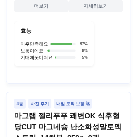
더보기
자세히보기
효능
아주만족해요
87
%
보통이에요
8
%
기대에못미쳐요
5
%
4등
사진 후기
내일 도착 보장 🚀
마그랩 젤리푸푸 쾌변OK 식후혈
당CUT 마그네슘 난소화성말토덱