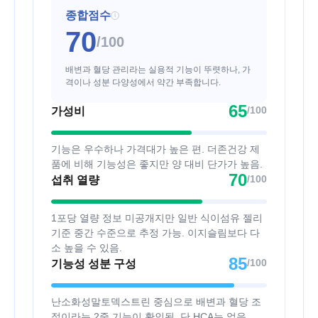
종합점수
i
70
/100
배변과 혈당 관리라는 실용적 기능이 뚜렷하나, 가
격이나 성분 다양성에서 약간 부족합니다.
65
/100
가성비
기능은 우수하나 가격대가 높은 편. 더존건강 제
품에 비해 기능성은 좋지만 양 대비 단가가 높음.
70
/100
섭취 열량
1포당 열량 정보 미공개지만 일반 식이섬유 젤리
기준 중간 수준으로 추정 가능. 이지슬림보다 다
소 높을 수 있음.
85
/100
기능성 성분 구성
난소화성말토덱스트린 중심으로 배변과 혈당 조
절이라는 2중 기능이 확인됨. 단 HCA는 없음.