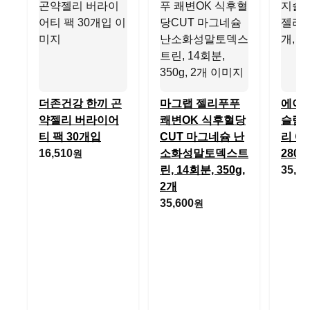
더존건강 한끼 곤
마그랩 젤리푸푸
에이
약젤리 버라이어
쾌변OK 식후혈당
슬림 
티 팩 30개입
CUT 마그네슘 난
리 애
16,510
소화성말토덱스트
280g
원
린, 14회분, 350g,
35,70
2개
35,600
원