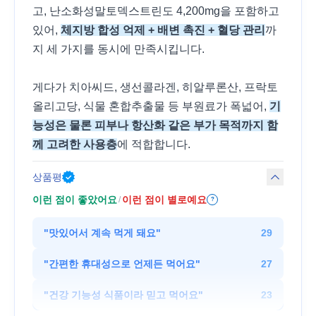
고, 난소화성말토덱스트린도 4,200mg을 포함하고
있어,
체지방 합성 억제 + 배변 촉진 + 혈당 관리
까
지 세 가지를 동시에 만족시킵니다.
게다가 치아씨드, 생선콜라겐, 히알루론산, 프락토
올리고당, 식물 혼합추출물 등 부원료가 폭넓어,
기
능성은 물론 피부나 항산화 같은 부가 목적까지 함
께 고려한 사용층
에 적합합니다.
상품평
이런 점이 좋았어요
이런 점이 별로예요
/
?
"
맛있어서 계속 먹게 돼요
"
29
"
간편한 휴대성으로 언제든 먹어요
"
27
"
건강 기능성 식품이라 믿고 먹어요
"
23