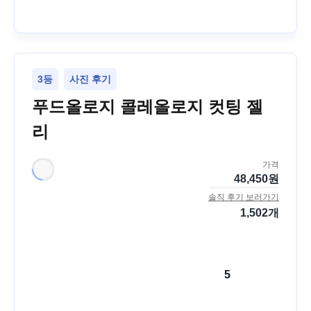
3등
사진 후기
푸드올로지 콜레올로지 컷팅 젤
리
가격
48,450
원
솔직 후기 보러가기
1,502
개
5