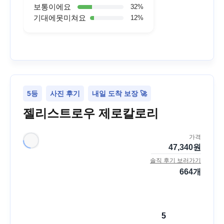
보통이에요
32
%
기대에못미쳐요
12
%
5등
사진 후기
내일 도착 보장 🚀
젤리스트로우 제로칼로리
가격
47,340
원
솔직 후기 보러가기
664
개
5