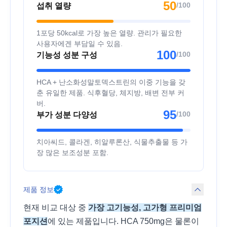
50
/100
섭취 열량
1포당 50kcal로 가장 높은 열량. 관리가 필요한
사용자에겐 부담일 수 있음.
100
/100
기능성 성분 구성
HCA + 난소화성말토덱스트린의 이중 기능을 갖
춘 유일한 제품. 식후혈당, 체지방, 배변 전부 커
버.
95
/100
부가 성분 다양성
치아씨드, 콜라겐, 히알루론산, 식물추출물 등 가
장 많은 보조성분 포함.
제품 정보
현재 비교 대상 중
가장 고기능성, 고가형 프리미엄
포지션
에 있는 제품입니다. HCA 750mg은 물론이