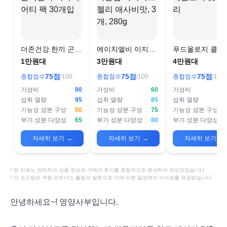
더존건강 한끼 곤약
에이치엘비 이지슬
푸드올로지 콜레
젤리 버라이어티 팩
림 다이어트 젤리 애
로지 컷팅 젤리
1만원대
3만원대
4만원대
30개입
사비맛, 3개, 280g
75
점
75
점
75
점
종합점수
/100
종합점수
/100
종합점수
/100
가성비
90
가성비
60
가성비
섭취 열량
95
섭취 열량
85
섭취 열량
기능성 성분 구성
50
기능성 성분 구성
75
기능성 성분 구성
1
부가 성분 다양성
65
부가 성분 다양성
80
부가 성분 다양성
자세히 보기
→
자세히 보기
→
자세히 보기
→
* 본 리뷰는 판매처의 상품 정보와 구매자 후기를 종합적으로 분석하여 작성되었습니다
* 이 포스팅은 쿠팡 파트너스 활동의 일환으로 이에 따른 일정액의 수수료를 제공받습니다.
안녕하세요~! 영양사부입니다.