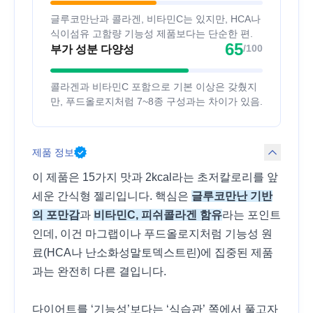
글루코만난과 콜라겐, 비타민C는 있지만, HCA나
식이섬유 고함량 기능성 제품보다는 단순한 편.
65
/100
부가 성분 다양성
콜라겐과 비타민C 포함으로 기본 이상은 갖췄지
만, 푸드올로지처럼 7~8종 구성과는 차이가 있음.
제품 정보
이 제품은 15가지 맛과 2kcal라는 초저칼로리를 앞
세운 간식형 젤리입니다. 핵심은
글루코만난 기반
의 포만감
과
비타민C, 피쉬콜라겐 함유
라는 포인트
인데, 이건 마그랩이나 푸드올로지처럼 기능성 원
료(HCA나 난소화성말토덱스트린)에 집중된 제품
과는 완전히 다른 결입니다.
다이어트를 ‘기능성’보다는 ‘식습관’ 쪽에서 풀고자