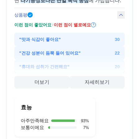
면
다기능성보다는 단일 목적 중심
에 가깝습니다.
상품평
이런 점이 좋았어요
이런 점이 별로예요
/
?
"
맛과 식감이 좋아요
"
30
"
건강 성분이 듬뿍 들어 있어요
"
22
"
휴대와 섭취가 간편해요
"
20
더보기
자세히보기
효능
아주만족해요
93
%
보통이에요
7
%