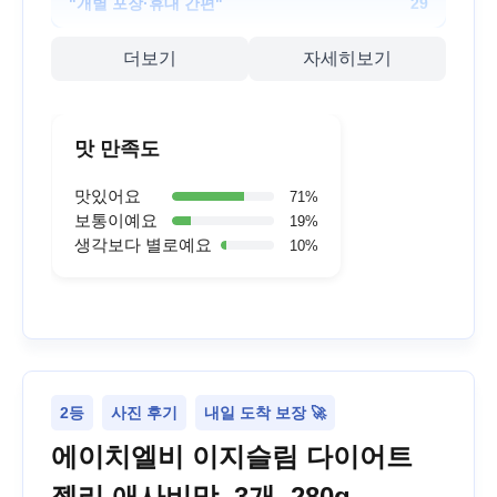
"
개별 포장·휴대 간편
"
29
더보기
자세히보기
맛 만족도
맛있어요
71
%
보통이예요
19
%
생각보다 별로예요
10
%
2등
사진 후기
내일 도착 보장 🚀
에이치엘비 이지슬림 다이어트
젤리 애사비맛, 3개, 280g