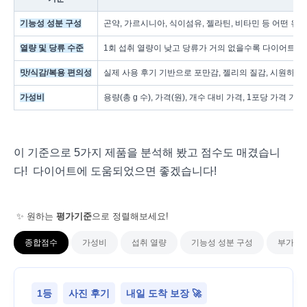
기능성 성분 구성
곤약, 가르시니아, 식이섬유, 젤라틴, 비타민 등 어떤 
열량 및 당류 수준
1회 섭취 열량이 낮고 당류가 거의 없을수록 다이어트에 적
맛/식감/복용 편의성
실제 사용 후기 기반으로 포만감, 젤리의 질감, 시원하게
가성비
용량(총 g 수), 가격(원), 개수 대비 가격, 1포당 가
이 기준으로 5가지 제품을 분석해 봤고 점수도 매겼습니
다! 다이어트에 도움되었으면 좋겠습니다!
✨ 원하는
평가기준
으로 정렬해보세요!
종합점수
가성비
섭취 열량
기능성 성분 구성
부가 성
1등
사진 후기
내일 도착 보장 🚀