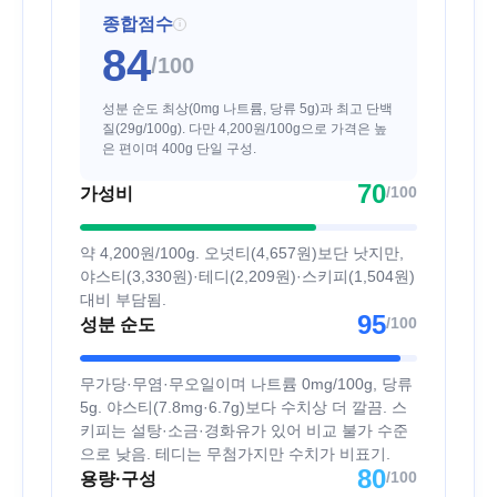
종합점수
i
84
/100
성분 순도 최상(0mg 나트륨, 당류 5g)과 최고 단백
질(29g/100g). 다만 4,200원/100g으로 가격은 높
은 편이며 400g 단일 구성.
70
/100
가성비
약 4,200원/100g. 오넛티(4,657원)보단 낫지만,
야스티(3,330원)·테디(2,209원)·스키피(1,504원)
대비 부담됨.
95
/100
성분 순도
무가당·무염·무오일이며 나트륨 0mg/100g, 당류
5g. 야스티(7.8mg·6.7g)보다 수치상 더 깔끔. 스
키피는 설탕·소금·경화유가 있어 비교 불가 수준
으로 낮음. 테디는 무첨가지만 수치가 비표기.
80
/100
용량·구성