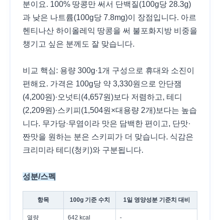
분이요. 100% 땅콩만 써서 단백질(100g당 28.3g)
과 낮은 나트륨(100g당 7.8mg)이 장점입니다. 아르
헨티나산 하이올레익 땅콩을 써 불포화지방 비중을
챙기고 싶은 분께도 잘 맞습니다.
비교 핵심: 용량 300g·1개 구성으로 휴대와 소진이
편해요. 가격은 100g당 약 3,330원으로 안단잼
(4,200원)·오넛티(4,657원)보다 저렴하고, 테디
(2,209원)·스키피(1,504원×대용량 2개)보다는 높습
니다. 무가당·무염이라 맛은 담백한 편이고, 단맛·
짠맛을 원하는 분은 스키피가 더 맞습니다. 식감은
크리미라 테디(청키)와 구분됩니다.
성분/스펙
항목
100g 기준 수치
1일 영양성분 기준치 대비
열량
642 kcal
-