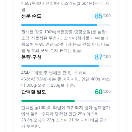
4,657원보다 유리하나, 스키피(1,504원)는 더 저
렴.
85
/100
성분 순도
원재료 땅콩 100%(볶은땅콩·땅콩오일)로 설탕·
소금·식물성유 무첨가. 스키피(첨가물 다수)보다
확실히 우위. 안단·오넛티와 동급 컨셉이나, 나트
륨·당류의 구체 수치 표기는 없음.
87
/100
용량·구성
454g 1개로 두 번째로 큰 편. 스키피
462g×2(924g)에는 못 미치지만, 안단 400g·야스
티 300g·오넛티 230g보다 큼.
60
/100
단백질 밀도
단백질 g/100g이 라벨에 표기되지 않아 상대평가
에서 불리. 수치가 명확한 안단 29g·야스티
28.3g·오넛티 23g·스키피 21.9g 대비 비교 근거
가 부족함.