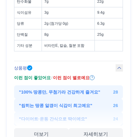
탄수화물
7g
22g
식이섬유
3g
9.4g
당류
2g (첨가당 0g)
6.3g
단백질
8g
25g
기타 성분
비타민E, 칼슘, 철분 포함
상품평
이런 점이 좋았어요
이런 점이 별로예요
/
?
"
100% 땅콩만, 무첨가라 건강하게 즐겨요
"
28
"
씹히는 땅콩 알갱이 식감이 최고예요
"
26
"
다이어트·운동 간식으로 딱이에요
"
24
더보기
자세히보기