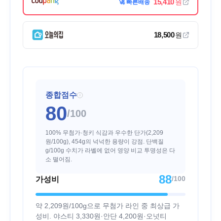
15,410
원
🚀 빠른배송
18,500
원
종합점수
i
80
/100
100% 무첨가·청키 식감과 우수한 단가(2,209
원/100g), 454g의 넉넉한 용량이 강점. 단백질
g/100g 수치가 라벨에 없어 영양 비교 투명성은 다
소 떨어짐.
88
/100
가성비
약 2,209원/100g으로 무첨가 라인 중 최상급 가
성비. 야스티 3,330원·안단 4,200원·오넛티