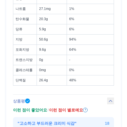
나트륨
27.1mg
1%
탄수화물
20.3g
6%
당류
5.9g
6%
지방
50.6g
94%
포화지방
9.6g
64%
트랜스지방
0g
-
콜레스테롤
0mg
0%
단백질
26.4g
48%
상품평
이런 점이 좋았어요
이런 점이 별로예요
/
?
"
고소하고 부드러운 크리미 식감
"
18