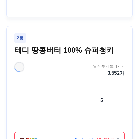
2등
테디 땅콩버터 100% 슈퍼청키
솔직 후기 보러가기
3,552
개
5