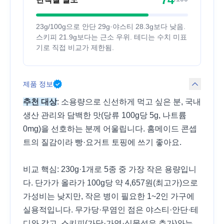
23g/100g으로 안단 29g·야스티 28.3g보다 낮음.
스키피 21.9g보다는 근소 우위. 테디는 수치 미표
기로 직접 비교가 제한됨.
제품 정보
추천 대상
: 소용량으로 신선하게 먹고 싶은 분, 국내
생산 관리와 담백한 맛(당류 100g당 5g, 나트륨
0mg)을 선호하는 분께 어울립니다. 홈메이드 콘셉
트의 질감이라 빵·요거트 토핑에 쓰기 좋아요.
비교 핵심: 230g·1개로 5종 중 가장 작은 용량입니
다. 단가가 올라가 100g당 약 4,657원(최고가)으로
가성비는 낮지만, 작은 병이 필요한 1~2인 가구에
실용적입니다. 무가당·무염인 점은 야스티·안단·테
디와 같고, 스키피(가당·가염·식물성유 추가)와는