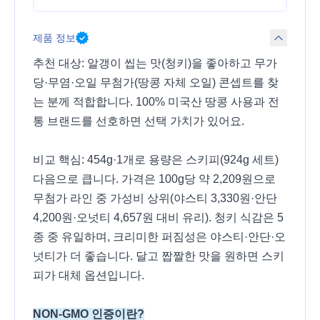
제품 정보
추천 대상: 알갱이 씹는 맛(청키)을 좋아하고 무가
당·무염·오일 무첨가(땅콩 자체 오일) 콘셉트를 찾
는 분께 적합합니다. 100% 미국산 땅콩 사용과 전
통 브랜드를 선호하면 선택 가치가 있어요.
비교 핵심: 454g·1개로 용량은 스키피(924g 세트)
다음으로 큽니다. 가격은 100g당 약 2,209원으로
무첨가 라인 중 가성비 상위(야스티 3,330원·안단
4,200원·오넛티 4,657원 대비 유리). 청키 식감은 5
종 중 유일하며, 크리미한 퍼짐성은 야스티·안단·오
넛티가 더 좋습니다. 달고 짭짤한 맛을 원하면 스키
피가 대체 옵션입니다.
NON-GMO 인증이란?