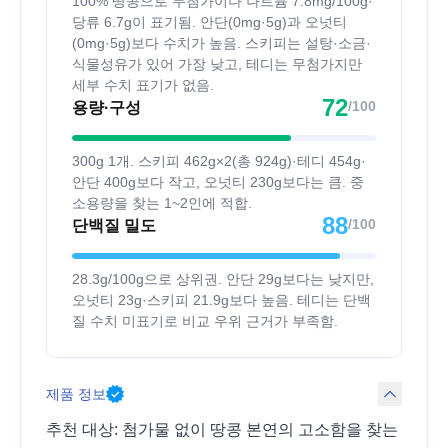
100% 땅콩으로 무첨가이나 나트륨 7.8mg/100g·
당류 6.7g이 표기됨. 안단(0mg·5g)과 오넛티
(0mg·5g)보다 수치가 높음. 스키피는 설탕·소금·
식물성유가 있어 가장 낮고, 테디는 무첨가지만
세부 수치 표기가 없음.
72
/100
용량·구성
300g 1개. 스키피 462g×2(총 924g)·테디 454g·
안단 400g보다 작고, 오넛티 230g보다는 큼. 중
소용량을 찾는 1~2인에 적합.
88
/100
단백질 밀도
28.3g/100g으로 상위권. 안단 29g보다는 낮지만,
오넛티 23g·스키피 21.9g보다 높음. 테디는 단백
질 수치 미표기로 비교 우위 근거가 부족함.
제품 정보
추천 대상: 첨가물 없이 땅콩 본연의 고소함을 찾는