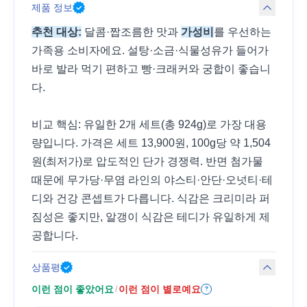
제품 정보
추천 대상:
달콤·짭조름한 맛과
가성비
를 우선하는
가족용 소비자에요. 설탕·소금·식물성유가 들어가
바로 발라 먹기 편하고 빵·크래커와 궁합이 좋습니
다.
비교 핵심: 유일한 2개 세트(총 924g)로 가장 대용
량입니다. 가격은 세트 13,900원, 100g당 약 1,504
원(최저가)로 압도적인 단가 경쟁력. 반면 첨가물
때문에 무가당·무염 라인의 야스티·안단·오넛티·테
디와 건강 콘셉트가 다릅니다. 식감은 크리미라 퍼
짐성은 좋지만, 알갱이 식감은 테디가 유일하게 제
공합니다.
상품평
이런 점이 좋았어요
이런 점이 별로예요
/
?