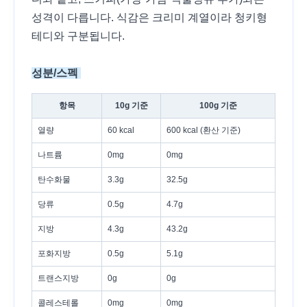
성격이 다릅니다. 식감은 크리미 계열이라 청키형
테디와 구분됩니다.
성분/스펙
항목
10g 기준
100g 기준
열량
60 kcal
600 kcal (환산 기준)
나트륨
0mg
0mg
탄수화물
3.3g
32.5g
당류
0.5g
4.7g
지방
4.3g
43.2g
포화지방
0.5g
5.1g
트랜스지방
0g
0g
콜레스테롤
0mg
0mg