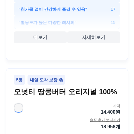
"
첨가물 없이 건강하게 즐길 수 있음
"
17
"
활용도가 높은 다양한 레시피
"
15
더보기
자세히보기
5등
내일 도착 보장 🚀
오넛티 땅콩버터 오리지널 100%
가격
14,400
원
솔직 후기 보러가기
18,958
개