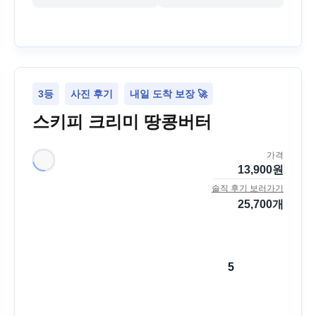
3등
사진 후기
내일 도착 보장 🚀
스키피 크리미 땅콩버터
가격
13,900
원
솔직 후기 보러가기
25,700
개
5