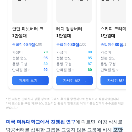
안단 피넛버터 크런
테디 땅콩버터
스키피 크리미 
치 100%
100% 슈퍼청키
버터
1만원대
1만원대
1만원대
84
점
80
점
80
점
종합점수
/100
종합점수
/100
종합점수
/100
가성비
70
가성비
88
가성비
성분 순도
95
성분 순도
85
성분 순도
용량·구성
80
용량·구성
87
용량·구성
단백질 밀도
92
단백질 밀도
60
단백질 밀도
자세히 보기
→
자세히 보기
→
자세히 보기
→
* 본 리뷰는 판매처의 상품 정보와 구매자 후기를 종합적으로 분석하여 작성되었습니다
* 이 포스팅은 쿠팡 파트너스, 오늘의집 활동의 일환으로 이에 따른일정액의 수수료를 제공
받습니다.
미국 퍼듀대학교에서 진행된 연구
에 따르면, 아침 식사로
땅콩버터를 섭취한 그룹은 그렇지 않은 그룹에 비해
포만