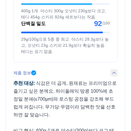
400g 1개. 야스티 300g·오넛티 230g보다 크고,
테디 454g·스키피 924g 세트보다는 작음.
92
/100
단백질 밀도
29g/100g으로 5종 중 최고. 야스티 28.3g보다 높
고, 오넛티 23g·스키피 21.9g보다 확실히 높음.
테디는 표기 없음.
제품 정보
추천 대상:
식감은 더 곱게, 원재료는 프리미엄으로
즐기고 싶은 분께요. 하이올레익 땅콩 100%에 초
정밀 분쇄(≤700µm)와 로스팅 공정을 강조해 부드
럽게 퍼집니다. 무가당·무염이라 담백한 맛을 선호
하면 잘 맞습니다.
비교 핵심: 400g·1개로 야스티(300g)보다 크고 테