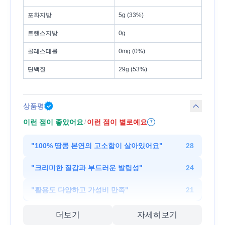
포화지방
5g (33%)
트랜스지방
0g
콜레스테롤
0mg (0%)
단백질
29g (53%)
상품평
이런 점이 좋았어요
이런 점이 별로예요
/
?
"
100% 땅콩 본연의 고소함이 살아있어요
"
28
"
크리미한 질감과 부드러운 발림성
"
24
"
활용도 다양하고 가성비 만족
"
21
더보기
자세히보기