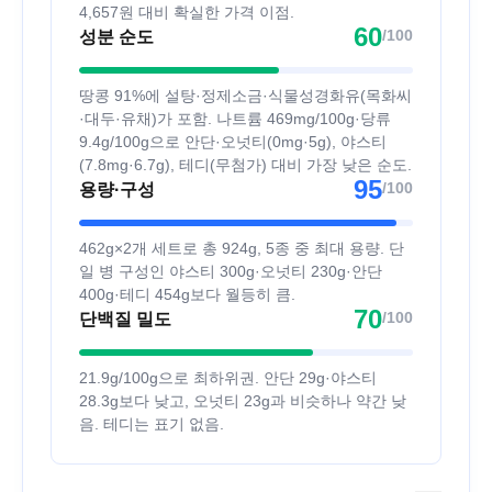
4,657원 대비 확실한 가격 이점.
60
/100
성분 순도
땅콩 91%에 설탕·정제소금·식물성경화유(목화씨
·대두·유채)가 포함. 나트륨 469mg/100g·당류
9.4g/100g으로 안단·오넛티(0mg·5g), 야스티
(7.8mg·6.7g), 테디(무첨가) 대비 가장 낮은 순도.
95
/100
용량·구성
462g×2개 세트로 총 924g, 5종 중 최대 용량. 단
일 병 구성인 야스티 300g·오넛티 230g·안단
400g·테디 454g보다 월등히 큼.
70
/100
단백질 밀도
21.9g/100g으로 최하위권. 안단 29g·야스티
28.3g보다 낮고, 오넛티 23g과 비슷하나 약간 낮
음. 테디는 표기 없음.