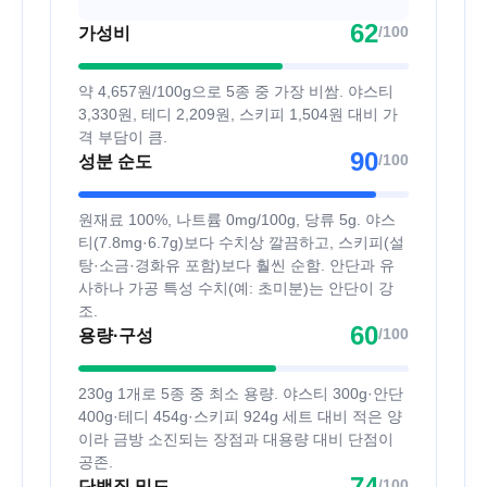
62
/100
가성비
약 4,657원/100g으로 5종 중 가장 비쌈. 야스티
3,330원, 테디 2,209원, 스키피 1,504원 대비 가
격 부담이 큼.
90
/100
성분 순도
원재료 100%, 나트륨 0mg/100g, 당류 5g. 야스
티(7.8mg·6.7g)보다 수치상 깔끔하고, 스키피(설
탕·소금·경화유 포함)보다 훨씬 순함. 안단과 유
사하나 가공 특성 수치(예: 초미분)는 안단이 강
조.
60
/100
용량·구성
230g 1개로 5종 중 최소 용량. 야스티 300g·안단
400g·테디 454g·스키피 924g 세트 대비 적은 양
이라 금방 소진되는 장점과 대용량 대비 단점이
공존.
74
/100
단백질 밀도