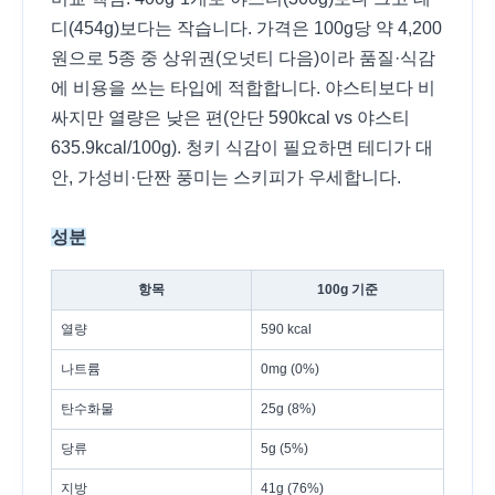
디(454g)보다는 작습니다. 가격은 100g당 약 4,200
원으로 5종 중 상위권(오넛티 다음)이라 품질·식감
에 비용을 쓰는 타입에 적합합니다. 야스티보다 비
싸지만 열량은 낮은 편(안단 590kcal vs 야스티
635.9kcal/100g). 청키 식감이 필요하면 테디가 대
안, 가성비·단짠 풍미는 스키피가 우세합니다.
성분
항목
100g 기준
열량
590 kcal
나트륨
0mg (0%)
탄수화물
25g (8%)
당류
5g (5%)
지방
41g (76%)