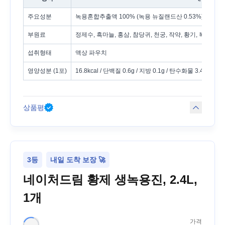
주요성분
녹용혼합추출액 100% (녹용 뉴질랜드산 0.53%)
부원료
정제수, 흑마늘, 홍삼, 참당귀, 천궁, 작약, 황기, 복령, 동
섭취형태
액상 파우치
영양성분 (1포)
16.8kcal / 단백질 0.6g / 지방 0.1g / 탄수화물 3.4g / 
상품평
3등
내일 도착 보장 🚀
네이처드림 황제 생녹용진, 2.4L,
1개
가격