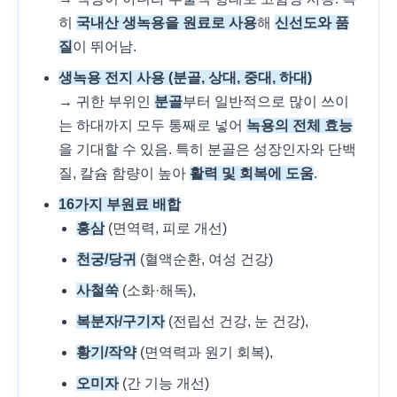
히
국내산 생녹용을 원료로 사용
해
신선도와 품
질
이 뛰어남.
생녹용 전지 사용 (분골, 상대, 중대, 하대)
→ 귀한 부위인
분골
부터 일반적으로 많이 쓰이
는 하대까지 모두 통째로 넣어
녹용의 전체 효능
을 기대할 수 있음. 특히 분골은 성장인자와 단백
질, 칼슘 함량이 높아
활력 및 회복에 도움
.
16가지 부원료 배합
홍삼
(면역력, 피로 개선)
천궁/당귀
(혈액순환, 여성 건강)
사철쑥
(소화·해독),
복분자/구기자
(전립선 건강, 눈 건강),
황기/작약
(면역력과 원기 회복),
오미자
(간 기능 개선)