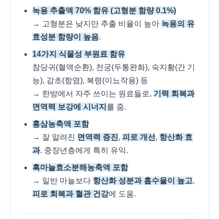
녹용 추출액 70% 함유 (고형분 함량 0.1%)
→ 고형분은 낮지만 추출 비율이 높아
녹용의 유
효성분 함량이 높음
.
14가지 식물성 부원료 함유
참당귀(혈액순환), 천궁(두통완화), 숙지황(간 기
능), 감초(항염), 복령(이뇨작용) 등
→ 한방에서 자주 쓰이는 원료들로,
기력 회복과
면역력 보강에 시너지
를 줌.
홍삼농축액 포함
→ 잘 알려진
면역력 증진
,
피로 개선
,
항산화 효
과
. 중장년층에게 특히 유익.
흑마늘효소분해농축액 포함
→ 일반 마늘보다
항산화 성분과 흡수율이 높고
,
피로 회복과 혈관 건강
에 도움.