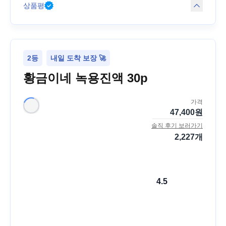
상품평
2등
내일 도착 보장 🚀
황금이네 녹용진액 30p
가격
47,400
원
솔직 후기 보러가기
2,227
개
4.5