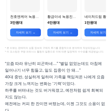
천호엔케어 녹용기
황금이네 녹용진액
네이처드림 황제
력진
30p
녹용진, 2.4L, 1
3만원대
4만원대
1만원대
자세히 보기
→
자세히 보기
→
자세히 보기
→
* 본 리뷰는 판매처의 상품 정보와 구매자 후기를 종합적으로 분석하여 작성되었습니다
* 이 포스팅은 쿠팡 파트너스 활동의 일환으로 이에 따른 일정액의 수수료를 제공받습니다.
“요즘 따라 유난히 피곤하네…” “별일 없었는데도 아침에
일어나기 너무 힘들고, 일도 집중이 안 돼…”
40대 중반, 성실하게 일하며 가족을 책임져온 나에게 요즘
가장 크게 느껴지는 변화는 ‘기력’이었다.
하루를 버텨내는 것도 버거워졌고, 예전처럼 쉽게 회복되
지도 않는다.
예전에는 커피 한 잔이면 버텼는데, 이젠 그것도 소용이 없
다.