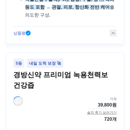
등도 포함
→
관절, 피로, 항산화 전반 케어
를
의도한 구성.
상품평
5등
내일 도착 보장 🚀
경방신약 프리미엄 녹용천력보
건강즙
가격
39,800
원
솔직 후기 보러가기
720
개