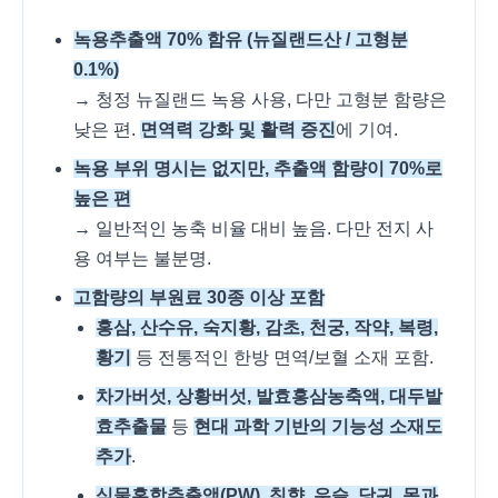
녹용추출액 70% 함유 (뉴질랜드산 / 고형분
0.1%)
→ 청정 뉴질랜드 녹용 사용, 다만 고형분 함량은
낮은 편.
면역력 강화 및 활력 증진
에 기여.
녹용 부위 명시는 없지만, 추출액 함량이 70%로
높은 편
→ 일반적인 농축 비율 대비 높음. 다만 전지 사
용 여부는 불분명.
고함량의 부원료 30종 이상 포함
홍삼, 산수유, 숙지황, 감초, 천궁, 작약, 복령,
황기
등 전통적인 한방 면역/보혈 소재 포함.
차가버섯, 상황버섯, 발효홍삼농축액, 대두발
효추출물
등
현대 과학 기반의 기능성 소재도
추가
.
식물혼합추출액(PW), 침향, 우슬, 당귀, 목과