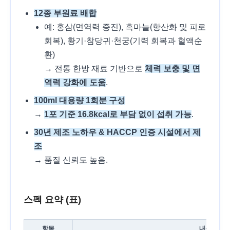
12종 부원료 배합
예: 홍삼(면역력 증진), 흑마늘(항산화 및 피로
회복), 황기·참당귀·천궁(기력 회복과 혈액순
환)
→ 전통 한방 재료 기반으로
체력 보충 및 면
역력 강화에 도움
.
100ml 대용량 1회분 구성
→
1포 기준 16.8kcal로 부담 없이 섭취 가능
.
30년 제조 노하우 & HACCP 인증 시설에서 제
조
→ 품질 신뢰도 높음.
스펙 요약 (표)
항목
내용