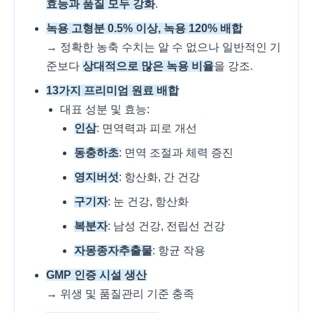
효능과 품질 모두 강화
.
녹용 고형분 0.5% 이상, 녹용 120% 배합
→ 정확한 농축 수치는 알 수 없으나 일반적인 기
준보다
상대적으로 많은 녹용 비율
을 강조.
13가지 프리미엄 원료 배합
대표 성분 및 효능:
인삼
: 면역력과 피로 개선
동충하초
: 면역 조절과 체력 증진
영지버섯
: 항산화, 간 건강
구기자
: 눈 건강, 항산화
복분자
: 남성 건강, 전립선 건강
자몽종자추출물
: 항균 작용
GMP 인증 시설 생산
→ 위생 및 품질관리 기준 충족