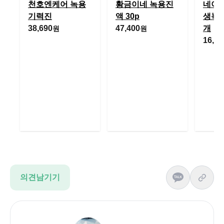
천호엔케어 녹용
황금이네 녹용진
네이
기력진
액 30p
생녹용진
38,690
47,400
개
원
원
16,97
의견남기기