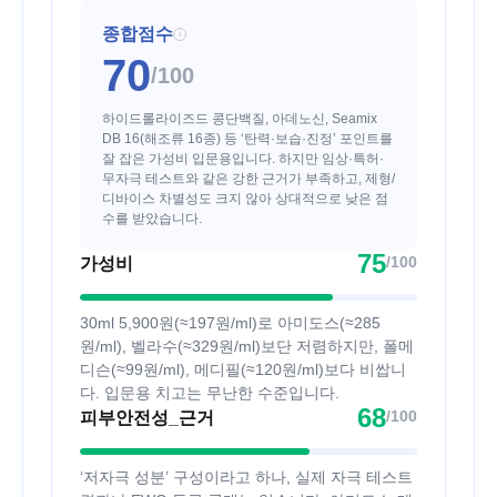
종합점수
i
70
/100
하이드롤라이즈드 콩단백질, 아데노신, Seamix
DB 16(해조류 16종) 등 ‘탄력·보습·진정’ 포인트를
잘 잡은 가성비 입문용입니다. 하지만 임상·특허·
무자극 테스트와 같은 강한 근거가 부족하고, 제형/
디바이스 차별성도 크지 않아 상대적으로 낮은 점
수를 받았습니다.
75
/100
가성비
30ml 5,900원(≈197원/ml)로 아미도스(≈285
원/ml), 벨라수(≈329원/ml)보단 저렴하지만, 폴메
디슨(≈99원/ml), 메디필(≈120원/ml)보다 비쌉니
다. 입문용 치고는 무난한 수준입니다.
68
/100
피부안전성_근거
‘저자극 성분’ 구성이라고 하나, 실제 자극 테스트