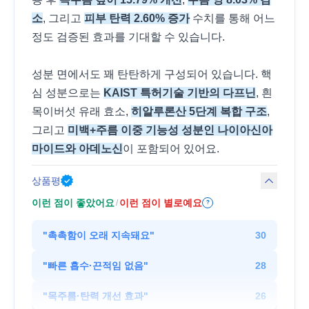
소
, 그리고
피부 탄력 2.60% 증가
수치를 통해 어느
정도 검증된 효과를 기대할 수 있습니다.
성분 면에서도 꽤 탄탄하게 구성되어 있습니다. 핵
심 성분으로는
KAIST 특허기술 기반의 다프닌
, 흰
목이버섯 유래 효소,
히알루론산 5단계 복합 구조
,
그리고
미백+주름 이중 기능성 성분인 나이아신아
마이드와 아데노신
이 포함되어 있어요.
상품평
이런 점이 좋았어요
이런 점이 별로예요
/
?
"
촉촉함이 오래 지속돼요
"
30
"
빠른 흡수·끈적임 없음
"
28
"
목주름·탄력 개선 효과
"
26