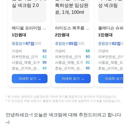
메디필 프리미엄 콜
아미도스 목주름 크
폴메디슨 슈퍼바
라겐 나이테 실 넥크
림 넥크림 특허성분
탈 주름기능성 
1만원대
2만원대
1만원대
림 2.0
임상완료, 1개,
림
87
점
85
점
82
점
종합점수
/100
종합점수
/100
종합점수
/100
100ml
가성비
92
가성비
68
가성비
피부안전성_근거
82
피부안전성_근거
93
피부안전성_근거
사용감_제형_도구
90
사용감_제형_도구
82
사용감_제형_도구
효능_근거와_성분설계
84
효능_근거와_성분설계
95
효능_근거와_성분설계
자세히 보기
→
자세히 보기
→
자세히 보기
→
* 본 리뷰는 판매처의 상품 정보와 구매자 후기를 종합적으로 분석하여 작성되었습니다
* 이 포스팅은 쿠팡 파트너스 활동의 일환으로 이에 따른 일정액의 수수료를 제공받습니다.
안녕하세요~! 오늘은 넥크림에 대해 추천드리려고 합니다
~!