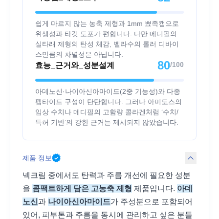
쉽게 마르지 않는 농축 제형과 1mm 뾰족캡으로
위생성과 타깃 도포가 편합니다. 다만 메디필의
실타래 제형의 탄성 체감, 벨라수의 롤러 디바이
스만큼의 차별성은 아닙니다.
80
/100
효능_근거와_성분설계
아데노신·나이아신아마이드(2중 기능성)와 다종
펩타이드 구성이 탄탄합니다. 그러나 아미도스의
임상 수치나 메디필의 고함량 콜라겐처럼 ‘수치/
특허 기반’의 강한 근거는 제시되지 않았습니다.
제품 정보
넥크림 중에서도 탄력과 주름 개선에 필요한 성분
을
콤팩트하게 담은 고농축 제형
제품입니다.
아데
노신
과
나이아신아마이드
가 주성분으로 포함되어
있어, 피부톤과 주름을 동시에 관리하고 싶은 분들