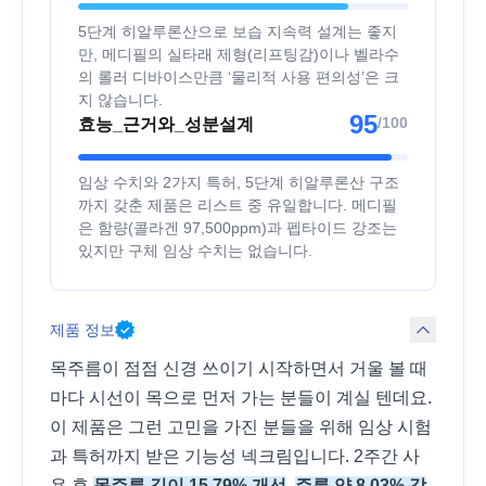
5단계 히알루론산으로 보습 지속력 설계는 좋지
만, 메디필의 실타래 제형(리프팅감)이나 벨라수
의 롤러 디바이스만큼 ‘물리적 사용 편의성’은 크
지 않습니다.
95
/100
효능_근거와_성분설계
임상 수치와 2가지 특허, 5단계 히알루론산 구조
까지 갖춘 제품은 리스트 중 유일합니다. 메디필
은 함량(콜라겐 97,500ppm)과 펩타이드 강조는
있지만 구체 임상 수치는 없습니다.
제품 정보
목주름이 점점 신경 쓰이기 시작하면서 거울 볼 때
마다 시선이 목으로 먼저 가는 분들이 계실 텐데요.
이 제품은 그런 고민을 가진 분들을 위해 임상 시험
과 특허까지 받은 기능성 넥크림입니다. 2주간 사
용 후
목주름 깊이 15.79% 개선
,
주름 양 8.03% 감