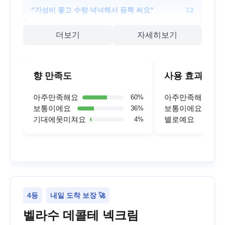
"
가성비 좋고 수량 넉넉해서 듬뿍 써요
"
12
더보기
자세히보기
향 만족도
사용 효과
아주만족해요
아주만족해요
60
%
보통이에요
보통이에요
36
%
기대에못미쳐요
별로예요
4
%
4등
내일 도착 보장 🚀
벨라수 데콜테 넥크림