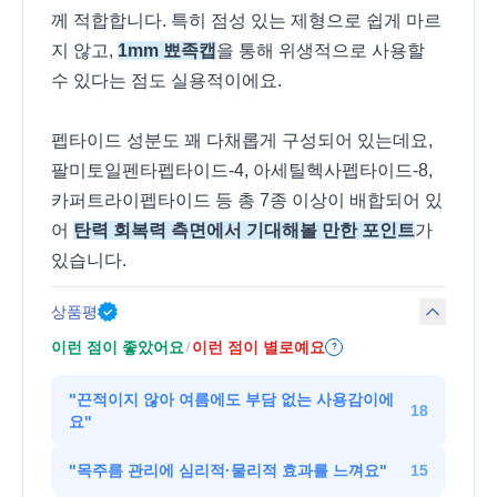
께 적합합니다. 특히 점성 있는 제형으로 쉽게 마르
지 않고,
1mm 뾰족캡
을 통해 위생적으로 사용할
수 있다는 점도 실용적이에요.
펩타이드 성분도 꽤 다채롭게 구성되어 있는데요,
팔미토일펜타펩타이드-4, 아세틸헥사펩타이드-8,
카퍼트라이펩타이드 등 총 7종 이상이 배합되어 있
어
탄력 회복력 측면에서 기대해볼 만한 포인트
가
있습니다.
상품평
이런 점이 좋았어요
이런 점이 별로예요
/
?
"
끈적이지 않아 여름에도 부담 없는 사용감이에
18
요
"
"
목주름 관리에 심리적·물리적 효과를 느껴요
"
15