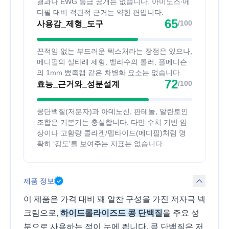
결과나 EWG 등급 공개는 없습니다. 아미도스·메
디필 대비 객관적 근거는 약한 편입니다.
65
/100
사용감_제형_도구
끈적임 없는 부드러운 텍스처라는 장점은 있으나,
메디필의 실타래 제형, 벨라수의 롤러, 폴메디슨
의 1mm 뾰족캡 같은 차별화 요소는 없습니다.
72
/100
효능_근거와_성분설계
콩단백질(저분자)과 아데노신, 판테놀, 알란토인
조합은 기본기는 충실합니다. 다만 수치 기반 임
상이나 고함량 콜라겐/펩타이드(메디필)처럼 명
확히 ‘강도’를 보여주는 지표는 없습니다.
제품 정보
이 제품은 가격 대비 꽤 알찬 구성을 가진 저자극 넥
크림으로,
하이드롤라이즈드 콩 단백질
을 주요 성
분으로 사용하는 점이 눈에 띕니다. 콩 단백질은 저