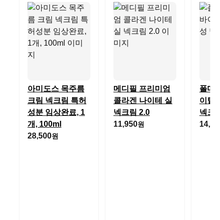
아미도스 목주름
메디필 프리미엄
폴메
크림 넥크림 특허
콜라겐 나이테 실
이탈
성분 임상완료, 1
넥크림 2.0
넥크
개, 100ml
11,950
14,84
원
28,500
원