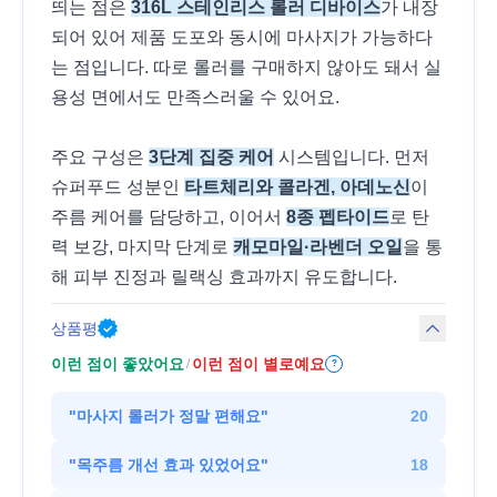
띄는 점은
316L 스테인리스 롤러 디바이스
가 내장
되어 있어 제품 도포와 동시에 마사지가 가능하다
는 점입니다. 따로 롤러를 구매하지 않아도 돼서 실
용성 면에서도 만족스러울 수 있어요.
주요 구성은
3단계 집중 케어
시스템입니다. 먼저
슈퍼푸드 성분인
타트체리와 콜라겐, 아데노신
이
주름 케어를 담당하고, 이어서
8종 펩타이드
로 탄
력 보강, 마지막 단계로
캐모마일·라벤더 오일
을 통
해 피부 진정과 릴랙싱 효과까지 유도합니다.
상품평
이런 점이 좋았어요
이런 점이 별로예요
/
?
"
마사지 롤러가 정말 편해요
"
20
"
목주름 개선 효과 있었어요
"
18