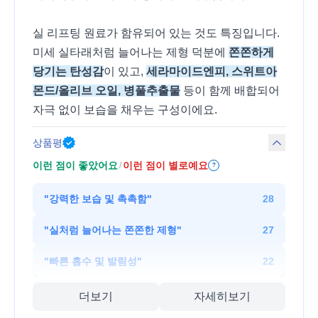
실 리프팅 원료가 함유되어 있는 것도 특징입니다.
미세 실타래처럼 늘어나는 제형 덕분에
쫀쫀하게
당기는 탄성감
이 있고,
세라마이드엔피, 스위트아
몬드/올리브 오일, 병풀추출물
등이 함께 배합되어
자극 없이 보습을 채우는 구성이에요.
상품평
이런 점이 좋았어요
이런 점이 별로예요
/
?
"
강력한 보습 및 촉촉함
"
28
"
실처럼 늘어나는 쫀쫀한 제형
"
27
"
빠른 흡수 및 발림성
"
22
더보기
자세히보기