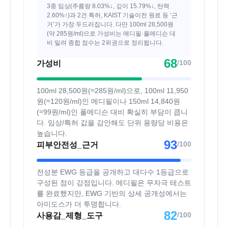
3종 임상(주름량 8.03%↓, 깊이 15.79%↓, 탄력
2.60%↑)과 2건 특허, KAIST 기술이전 원료 등 ‘근
거’가 가장 두드러집니다. 다만 100ml 28,500원
(약 285원/ml)으로 가성비는 메디필·폴메디슨 대
비 밀려 종합 점수는 2위권으로 정리됩니다.
68
/100
가성비
100ml 28,500원(≈285원/ml)으로, 100ml 11,950
원(≈120원/ml)인 메디필이나 150ml 14,840원
(≈99원/ml)인 폴메디슨 대비 확실히 부담이 큽니
다. 임상/특허 값을 감안해도 단위 용량당 비용은
높습니다.
93
/100
피부안전성_근거
전성분 EWG 등급을 공개하고 대다수 1등급으로
구성된 점이 강점입니다. 메디필은 무자극 테스트
를 완료했지만, EWG 기반의 상세 공개성에서는
아미도스가 더 투명합니다.
82
/100
사용감_제형_도구