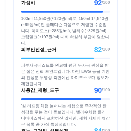
92
/100
가성비
100ml 11,950원(≈120원/ml)로, 150ml 14,840원
(≈99원/ml)인 폴메디슨 다음으로 저렴한 수준입
니다. 아미도스(≈285원/ml), 벨라수(≈329원/ml),
크림밀크(≈197원/ml) 대비 확실히 부담이 덜합니
다.
82
/100
피부안전성_근거
피부자극테스트를 완료해 평균 무자극 판정을 받
은 점은 신뢰 포인트입니다. 다만 EWG 등급 기반
의 전성분 투명성 측면에선 아미도스보다 정보가
제한됩니다.
90
/100
사용감_제형_도구
‘실 리프팅’처럼 늘어나는 제형으로 즉각적인 탄
성감을 주는 점이 돋보입니다. 벨라수처럼 롤러
디바이스까지 포함하진 않지만, 제형 자체의 체감
은 목록 중 가장 특징적입니다.
84
/100
효능_근거와_성분설계