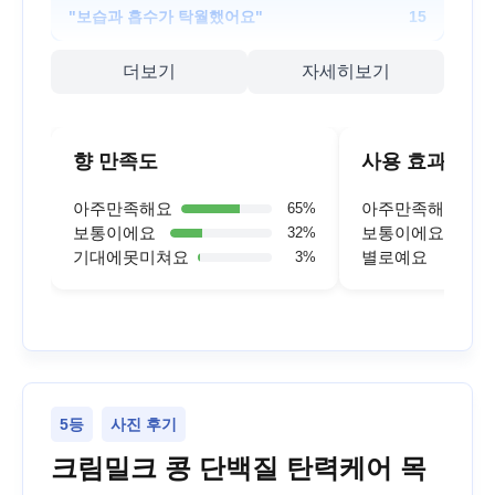
"
보습과 흡수가 탁월했어요
"
15
더보기
자세히보기
향 만족도
사용 효과
아주만족해요
아주만족해요
65
%
보통이에요
보통이에요
32
%
기대에못미쳐요
별로예요
3
%
5등
사진 후기
크림밀크 콩 단백질 탄력케어 목