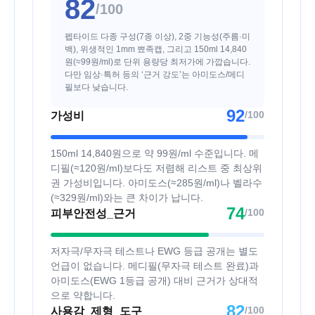
82
/100
펩타이드 다종 구성(7종 이상), 2중 기능성(주름·미
백), 위생적인 1mm 뾰족캡, 그리고 150ml 14,840
원(≈99원/ml)로 단위 용량당 최저가에 가깝습니다.
다만 임상·특허 등의 ‘근거 강도’는 아미도스/메디
필보다 낮습니다.
92
/100
가성비
150ml 14,840원으로 약 99원/ml 수준입니다. 메
디필(≈120원/ml)보다도 저렴해 리스트 중 최상위
권 가성비입니다. 아미도스(≈285원/ml)나 벨라수
(≈329원/ml)와는 큰 차이가 납니다.
74
/100
피부안전성_근거
저자극/무자극 테스트나 EWG 등급 공개는 별도
언급이 없습니다. 메디필(무자극 테스트 완료)과
아미도스(EWG 1등급 공개) 대비 근거가 상대적
으로 약합니다.
82
/100
사용감_제형_도구