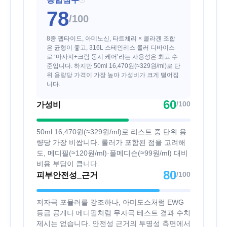
78
/100
8종 펩타이드, 아데노신, 타트체리 × 콜라겐 조합
은 균형이 좋고, 316L 스테인리스 롤러 디바이스
로 ‘마사지+크림 동시 케어’라는 사용성은 최고 수
준입니다. 하지만 50ml 16,470원(≈329원/ml)로 단
위 용량당 가격이 가장 높아 가성비가 크게 떨어집
니다.
60
/100
가성비
50ml 16,470원(≈329원/ml)로 리스트 중 단위 용
량당 가장 비쌉니다. 롤러가 포함된 점을 고려해
도, 메디필(≈120원/ml)·폴메디슨(≈99원/ml) 대비
비용 부담이 큽니다.
80
/100
피부안전성_근거
저자극 포뮬러를 강조하나, 아미도스처럼 EWG
등급 공개나 메디필처럼 무자극 테스트 결과 수치
제시는 없습니다. 안전성 근거의 투명성 측면에서