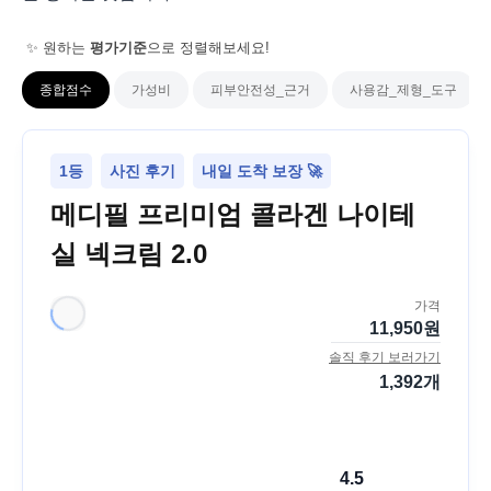
✨ 원하는
평가기준
으로 정렬해보세요!
종합점수
가성비
피부안전성_근거
사용감_제형_도구
1등
사진 후기
내일 도착 보장 🚀
메디필 프리미엄 콜라겐 나이테
실 넥크림 2.0
가격
11,950
원
솔직 후기 보러가기
1,392
개
4.5