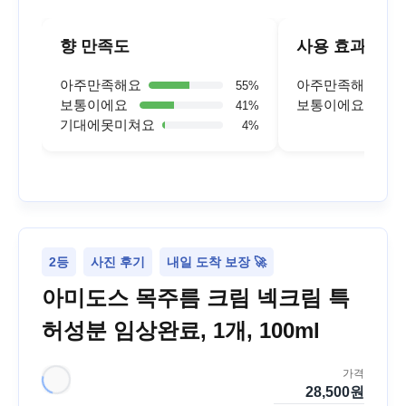
향 만족도
사용 효과
아주만족해요
아주만족해요
55
%
보통이에요
보통이에요
41
%
기대에못미쳐요
4
%
2등
사진 후기
내일 도착 보장 🚀
아미도스 목주름 크림 넥크림 특
허성분 임상완료, 1개, 100ml
가격
28,500
원