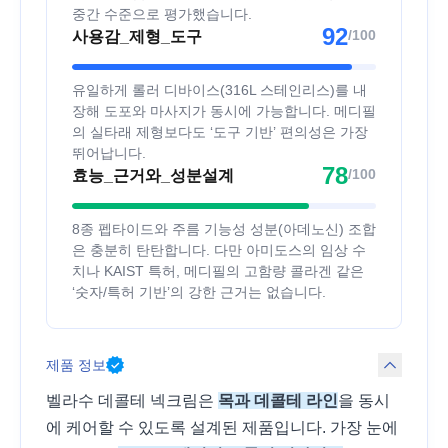
중간 수준으로 평가했습니다.
92
/100
사용감_제형_도구
유일하게 롤러 디바이스(316L 스테인리스)를 내
장해 도포와 마사지가 동시에 가능합니다. 메디필
의 실타래 제형보다도 ‘도구 기반’ 편의성은 가장
뛰어납니다.
78
/100
효능_근거와_성분설계
8종 펩타이드와 주름 기능성 성분(아데노신) 조합
은 충분히 탄탄합니다. 다만 아미도스의 임상 수
치나 KAIST 특허, 메디필의 고함량 콜라겐 같은
‘숫자/특허 기반’의 강한 근거는 없습니다.
제품 정보
벨라수 데콜테 넥크림은
목과 데콜테 라인
을 동시
에 케어할 수 있도록 설계된 제품입니다. 가장 눈에