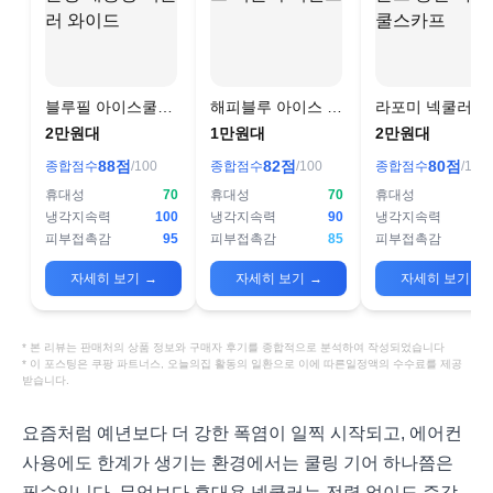
블루필 아이스쿨링
해피블루 아이스 넥
라포미 넥쿨러 
대용량 넥쿨러 와이
쿨러 넥밴드
등산 아이스 쿨
2만원대
1만원대
2만원대
드
프
88
점
82
점
80
점
종합점수
/100
종합점수
/100
종합점수
/100
휴대성
70
휴대성
70
휴대성
냉각지속력
100
냉각지속력
90
냉각지속력
피부접촉감
95
피부접촉감
85
피부접촉감
자세히 보기
→
자세히 보기
→
자세히 보기
→
* 본 리뷰는 판매처의 상품 정보와 구매자 후기를 종합적으로 분석하여 작성되었습니다
* 이 포스팅은 쿠팡 파트너스, 오늘의집 활동의 일환으로 이에 따른일정액의 수수료를 제공
받습니다.
요즘처럼 예년보다 더 강한 폭염이 일찍 시작되고, 에어컨
사용에도 한계가 생기는 환경에서는 쿨링 기어 하나쯤은
필수입니다. 무엇보다 휴대용 넥쿨러는 전력 없이도 즉각