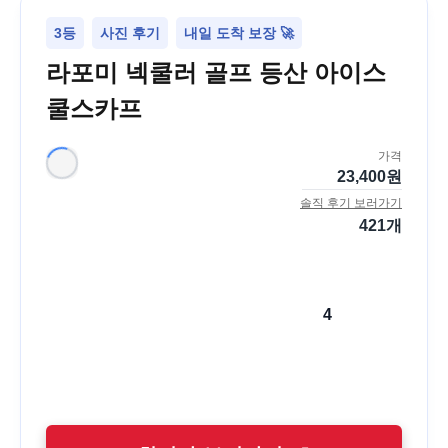
3등
사진 후기
내일 도착 보장 🚀
라포미 넥쿨러 골프 등산 아이스
쿨스카프
가격
23,400
원
솔직 후기 보러가기
421
개
4