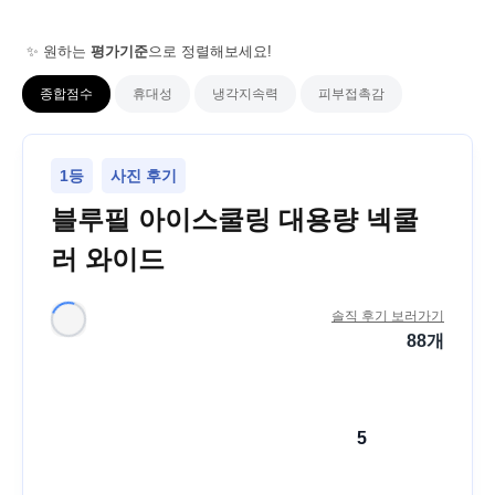
✨ 원하는
평가기준
으로 정렬해보세요!
종합점수
휴대성
냉각지속력
피부접촉감
1등
사진 후기
블루필 아이스쿨링 대용량 넥쿨
러 와이드
솔직 후기 보러가기
88
개
5