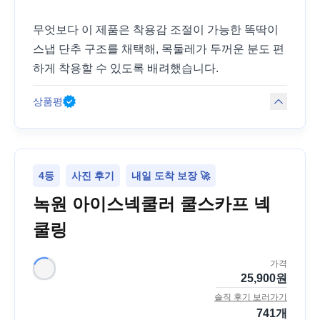
무엇보다 이 제품은 착용감 조절이 가능한 똑딱이
스냅 단추 구조를 채택해, 목둘레가 두꺼운 분도 편
하게 착용할 수 있도록 배려했습니다.
상품평
4등
사진 후기
내일 도착 보장 🚀
녹원 아이스넥쿨러 쿨스카프 넥
쿨링
가격
25,900
원
솔직 후기 보러가기
741
개