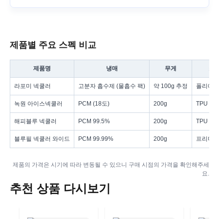
제품별 주요 스펙 비교
제품명
냉매
무게
소
라포미 넥쿨러
고분자 흡수제 (물흡수 팩)
약 100g 추정
폴리에
녹원 아이스넥쿨러
PCM (18도)
200g
TPU
해피블루 넥쿨러
PCM 99.5%
200g
TPU
블루필 넥쿨러 와이드
PCM 99.99%
200g
프리미엄 
제품의 가격은 시기에 따라 변동될 수 있으니 구매 시점의 가격을 확인해주세
요.
추천 상품 다시보기