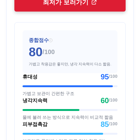
최저가 보러가기
종합점수
i
80
/100
가볍고 착용감은 좋지만, 냉각 지속력이 다소 짧음.
95
/100
휴대성
가볍고 보관이 간편한 구조
60
/100
냉각지속력
물에 불려 쓰는 방식으로 지속력이 비교적 짧음
85
/100
피부접촉감