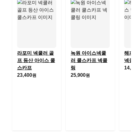
라포미 넥쿨러 골
녹원 아이스넥쿨
해피
프 등산 아이스 쿨
러 쿨스카프 넥쿨
넥쿨
스카프
링
14,90
23,400
25,900
원
원