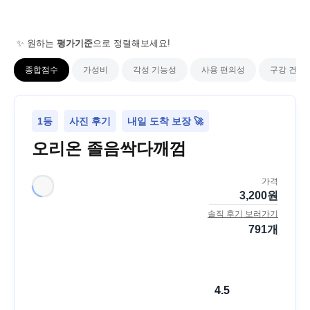
✨ 원하는
평가기준
으로 정렬해보세요!
종합점수
가성비
각성 기능성
사용 편의성
구강 건강
1등
사진 후기
내일 도착 보장 🚀
오리온 졸음싹다깨껌
가격
3,200
원
솔직 후기 보러가기
791
개
4.5