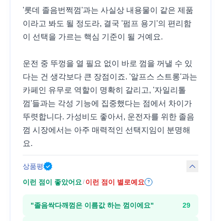
'롯데 졸음번쩍껌'과는 사실상 내용물이 같은 제품
이라고 봐도 될 정도라, 결국 '펌프 용기'의 편리함
이 선택을 가르는 핵심 기준이 될 거예요.
운전 중 뚜껑을 열 필요 없이 바로 껌을 꺼낼 수 있
다는 건 생각보다 큰 장점이죠. '알프스 스트롱'과는
카페인 유무로 역할이 명확히 갈리고, '자일리톨
껌'들과는 각성 기능에 집중했다는 점에서 차이가
뚜렷합니다. 가성비도 좋아서, 운전자를 위한 졸음
껌 시장에서는 아주 매력적인 선택지임이 분명해
요.
상품평
이런 점이 좋았어요
이런 점이 별로예요
/
?
"
졸음싹다깨껌은 이름값 하는 껌이에요
"
29