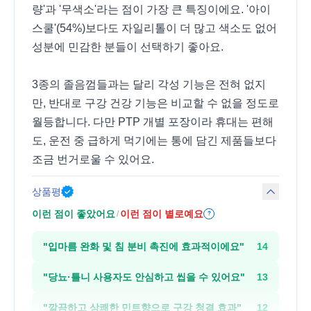
량'과 '무색소'라는 점이 가장 큰 특징이에요. '아이
스쿨'(54%)보다도 자일리톨이 더 많고 색소도 없어
성분에 민감한 분들이 선택하기 좋아요.
3종의 졸음껌들과는 달리 각성 기능은 전혀 없지
만, 반대로 구강 건강 기능은 비교할 수 없을 정도로
월등합니다. 다만 PTP 개별 포장이라 휴대는 편해
도, 운전 중 급하게 먹기에는 통에 담긴 제품들보다
조금 번거로울 수 있어요.
상품평
이런 점이 좋았어요
이런 점이 별로예요
/
?
"
입마름 완화 및 침 분비 촉진에 효과적이에요
"
14
"
당뇨·틀니 사용자도 안심하고 씹을 수 있어요
"
13
"
깔끔하고 상쾌한 민트향으로 구강 청결 효과
"
12