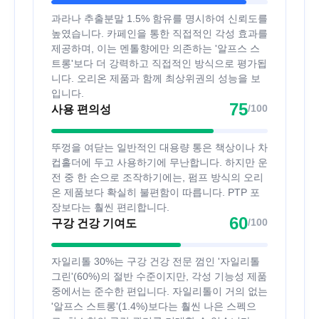
과라나 추출분말 1.5% 함유를 명시하여 신뢰도를
높였습니다. 카페인을 통한 직접적인 각성 효과를
제공하며, 이는 멘톨향에만 의존하는 '알프스 스
트롱'보다 더 강력하고 직접적인 방식으로 평가됩
니다. 오리온 제품과 함께 최상위권의 성능을 보
입니다.
75
/100
사용 편의성
뚜껑을 여닫는 일반적인 대용량 통은 책상이나 차
컵홀더에 두고 사용하기에 무난합니다. 하지만 운
전 중 한 손으로 조작하기에는, 펌프 방식의 오리
온 제품보다 확실히 불편함이 따릅니다. PTP 포
장보다는 훨씬 편리합니다.
60
/100
구강 건강 기여도
자일리톨 30%는 구강 건강 전문 껌인 '자일리톨
그린'(60%)의 절반 수준이지만, 각성 기능성 제품
중에서는 준수한 편입니다. 자일리톨이 거의 없는
'알프스 스트롱'(1.4%)보다는 훨씬 나은 스펙으