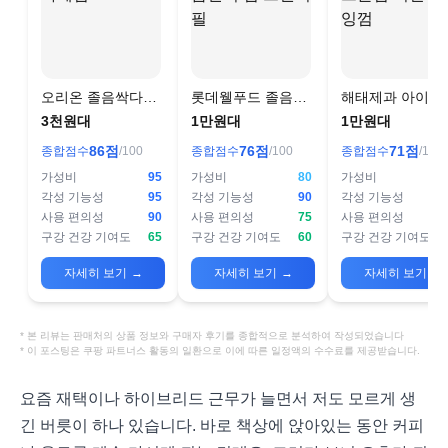
오리온 졸음싹다깨
롯데웰푸드 졸음번
해태제과 아이스
껌
쩍 껌 트윈리필
껌 리필껌 츄잉껌
3천원대
1만원대
1만원대
86
점
76
점
71
점
종합점수
/100
종합점수
/100
종합점수
/100
가성비
95
가성비
80
가성비
각성 기능성
95
각성 기능성
90
각성 기능성
사용 편의성
90
사용 편의성
75
사용 편의성
구강 건강 기여도
65
구강 건강 기여도
60
구강 건강 기여도
자세히 보기
→
자세히 보기
→
자세히 보기
→
* 본 리뷰는 판매처의 상품 정보와 구매자 후기를 종합적으로 분석하여 작성되었습니다
* 이 포스팅은 쿠팡 파트너스 활동의 일환으로 이에 따른 일정액의 수수료를 제공받습니다.
요즘 재택이나 하이브리드 근무가 늘면서 저도 모르게 생
긴 버릇이 하나 있습니다. 바로 책상에 앉아있는 동안 커피