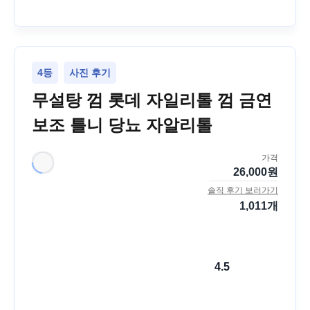
4등
사진 후기
무설탕 껌 롯데 자일리톨 껌 금연
보조 틀니 당뇨 자알리톨
가격
26,000
원
솔직 후기 보러가기
1,011
개
4.5