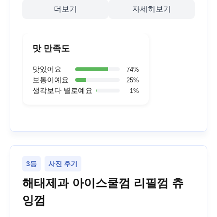
더보기
자세히보기
맛 만족도
맛있어요
74
%
보통이예요
25
%
생각보다 별로예요
1
%
3등
사진 후기
해태제과 아이스쿨껌 리필껌 츄
잉껌