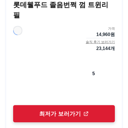
롯데웰푸드 졸음번쩍 껌 트윈리
필
가격
14,960
원
솔직 후기 보러가기
23,144
개
5
최저가 보러가기