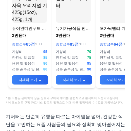
퓨어인디안푸드 유
유기가공식품 인증
오가닉밸리 기 
기농 목초 사육 오리
기 이지 버터
2만원대
3만원대
2만원대
지널 기
85
점
83
점
64
점
종합점수
/100
종합점수
/100
종합점수
/100
425g(15oz), 425g,
1개
가성비
95
가성비
70
가성비
안전성 및 품질
85
안전성 및 품질
75
안전성 및 품질
용량 및 활용성
80
용량 및 활용성
95
용량 및 활용성
성분 순수성 및 원산지
80
성분 순수성 및 원산지
90
성분 순수성 및 원산지
자세히 보기
→
자세히 보기
→
자세히 보기
→
* 본 리뷰는 판매처의 상품 정보와 구매자 후기를 종합적으로 분석하여 작성되었습니다
* 이 포스팅은 쿠팡 파트너스 활동의 일환으로 이에 따른 일정액의 수수료를 제공받습니다.
기버터는 단순히 유행을 따르는 아이템을 넘어, 건강한 식
단을 고민하는 요즘 사람들의 필요와 정확히 맞아떨어지는