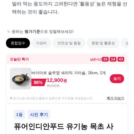
발라 먹는 용도까지 고려한다면 '활용성' 높은 제형을 선
택하는 것이 좋습니다.
✨ 원하는
평가기준
으로 정렬해보세요!
종합점수
가성비
안전성 및 품질
용량 및 활용성
성분
오늘만 특가
10
14
43
:
:
남은시간
바이마르 솥뚜껑 세라믹 가마솥, 16cm, 1개
보기
12,900
원
86
%
99,000
원
특가 더보기
✱ 토스쇼핑 쉐어링크 활동의 일환으로 수수료를 제공받습니다.
1등
사진 후기
퓨어인디안푸드 유기농 목초 사