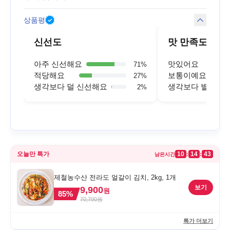
상품평
신선도
맛 만족도
아주 신선해요
맛있어요
71
%
적당해요
보통이예요
27
%
생각보다 덜 신선해요
생각보다 별로예
2
%
오늘만 특가
10
14
43
:
:
남은시간
제철농수산 전라도 얼갈이 김치, 2kg, 1개
보기
9,900
원
85
%
70,700
원
특가 더보기