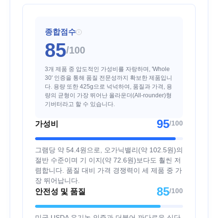
종합점수
i
85
/100
3개 제품 중 압도적인 가성비를 자랑하며, 'Whole
30' 인증을 통해 품질 전문성까지 확보한 제품입니
다. 용량 또한 425g으로 넉넉하여, 품질과 가격, 용
량의 균형이 가장 뛰어난 올라운더(All-rounder)형
기버터라고 할 수 있습니다.
95
/100
가성비
그램당 약 54.4원으로, 오가닉밸리(약 102.5원)의
절반 수준이며 기 이지(약 72.6원)보다도 훨씬 저
렴합니다. 품질 대비 가격 경쟁력이 세 제품 중 가
장 뛰어납니다.
85
/100
안전성 및 품질
미국 USDA 유기농 인증과 더불어 까다로운 식단