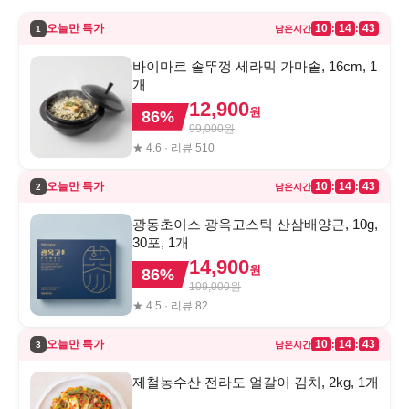
오늘만 특가
10
14
43
:
:
1
남은시간
바이마르 솥뚜껑 세라믹 가마솥, 16cm, 1
개
12,900
원
86
%
99,000
원
★
4.6
· 리뷰
510
오늘만 특가
10
14
43
:
:
2
남은시간
광동초이스 광옥고스틱 산삼배양근, 10g,
30포, 1개
14,900
원
86
%
109,000
원
★
4.5
· 리뷰
82
오늘만 특가
10
14
43
:
:
3
남은시간
제철농수산 전라도 얼갈이 김치, 2kg, 1개