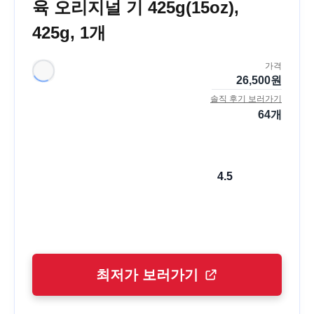
육 오리지널 기 425g(15oz),
425g, 1개
가격
26,500
원
솔직 후기 보러가기
64
개
4.5
최저가 보러가기