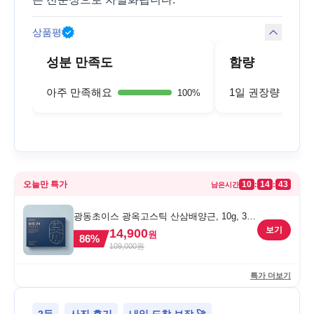
상품평
성분 만족도
함량
아주 만족해요
1일 권장량 정도
100
%
오늘만 특가
10
14
43
:
:
남은시간
광동초이스 광옥고스틱 산삼배양근, 10g, 30
포, 1개
보기
14,900
원
86
%
109,000
원
특가 더보기