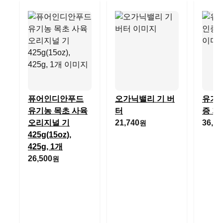
퓨어인디안푸드
오가닉밸리 기 버
유기
유기농 목초 사육
터
증 기
오리지널 기
21,740
36,28
원
425g(15oz),
425g, 1개
26,500
원