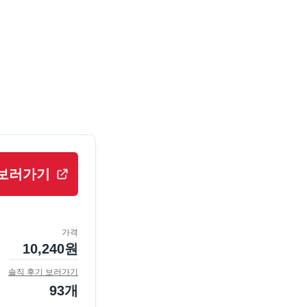
보러가기
가격
10,240
원
솔직 후기 보러가기
93
개