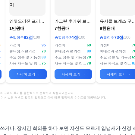
레
엔젯오리진 프리미
가그린 후레쉬 브레
유시몰 브레스 구
엄 프로폴리스액 구
스 구강스프레이
스프레이
1만원대
7천원대
6천원대
강스프레이
82
점
74
점
73
점
종합점수
/100
종합점수
/100
종합점수
/100
8
가성비
95
가성비
69
가성비
7
5
휴대성과 편의성
70
휴대성과 편의성
80
휴대성과 편의성
7
5
주요 성분 및 기능성
88
주요 성분 및 기능성
70
주요 성분 및 기능성
6
5
사용 자극도 및 청량감
75
사용 자극도 및 청량감
78
사용 자극도 및 청량감
8
자세히 보기
→
자세히 보기
→
자세히 보기
→
정보와 구매자 후기를 종합적으로 분석하여 작성되었습니다
 네이버 쇼핑 커넥트 활동의 일환으로 이에 따른 일정액의 수수료를 제공받습니다.
 쓰거나, 장시간 회의를 하다 보면 자신도 모르게 입냄새가 신경