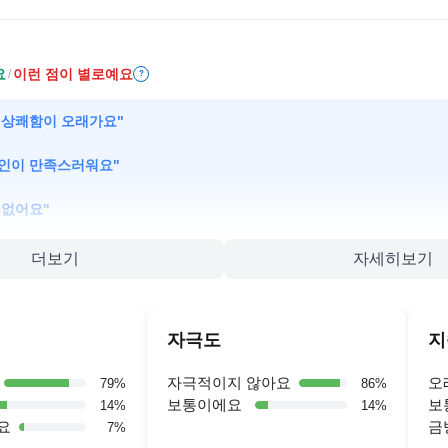
요
이런 점이 별로예요
/
?
 상쾌함이 오래가요
"
인이 만족스러워요
"
 없어요
"
더보기
자세히보기
자극도
지
자극적이지 않아요
오
79
%
86
%
보통이에요
보
14
%
14
%
요
금
7
%