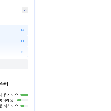
14
11
10
속력
래 유지돼요
63
%
통이에요
19
%
방 저하돼요
18
%