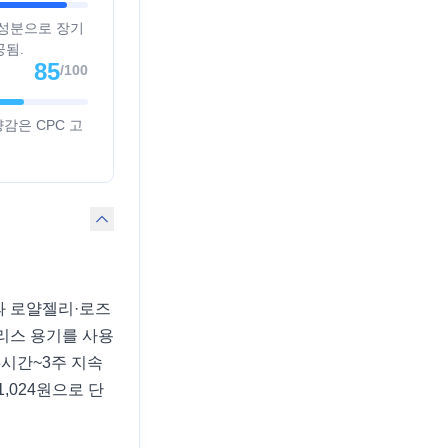
합 성분으로 장기
공됨.
85
/100
감은 CPC 고
m과 로얄젤리·로즈
리스 용기를 사용
8시간~3주 지속
,024원으로 단