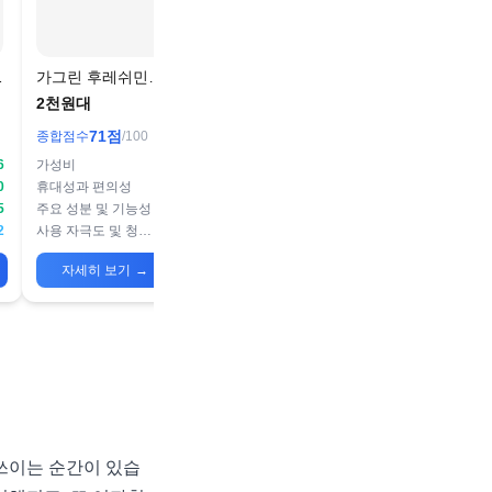
강
가그린 후레쉬민트
구강스프레이
2천원대
71
점
종합점수
/100
6
가성비
72
0
휴대성과 편의성
65
5
주요 성분 및 기능성
68
2
사용 자극도 및 청량감
80
자세히 보기
→
 쓰이는 순간이 있습