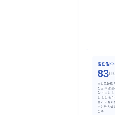
종합점수
83
/1
논알코올로 
산균·로얄젤
합 기능성 성
강 건강 관리
높아 가성비
능성과 차별
점수.