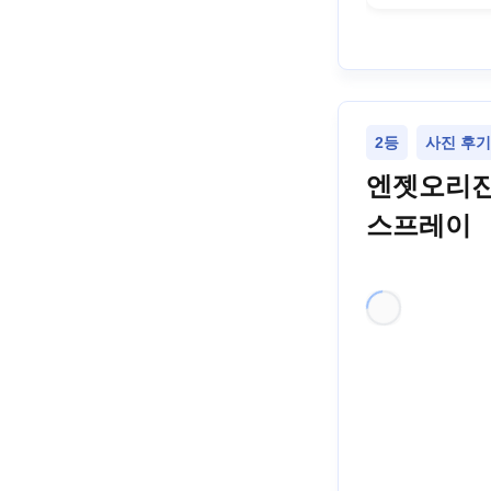
2등
사진 후기
엔젯오리진
스프레이