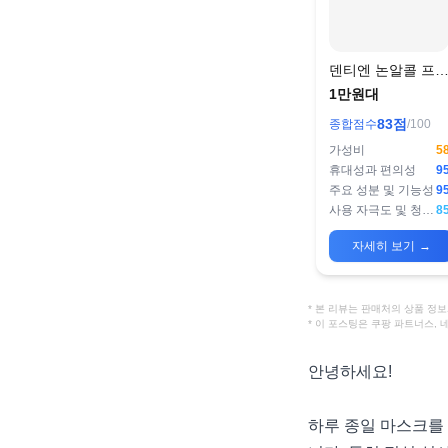
덴티엔 논알콜 프
쉬 구강 스프레이
1만원대
83
점
종합점수
/100
가성비
5
휴대성과 편의성
9
주요 성분 및 기능성
9
사용 자극도 및 청량감
8
자세히 보기
→
* 본 리뷰는 판매처의 상품 
* 이 포스팅은 쿠팡 파트너스,
안녕하세요!
하루 종일 마스크를