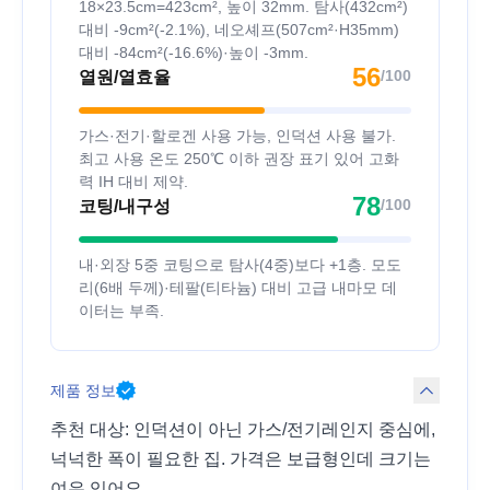
18×23.5cm=423cm², 높이 32mm. 탐사(432cm²)
대비 -9cm²(-2.1%), 네오셰프(507cm²·H35mm)
대비 -84cm²(-16.6%)·높이 -3mm.
56
/100
열원/열효율
가스·전기·할로겐 사용 가능, 인덕션 사용 불가.
최고 사용 온도 250℃ 이하 권장 표기 있어 고화
력 IH 대비 제약.
78
/100
코팅/내구성
내·외장 5중 코팅으로 탐사(4중)보다 +1층. 모도
리(6배 두께)·테팔(티타늄) 대비 고급 내마모 데
이터는 부족.
제품 정보
추천 대상: 인덕션이 아닌 가스/전기레인지 중심에,
넉넉한 폭이 필요한 집. 가격은 보급형인데 크기는
여유 있어요.