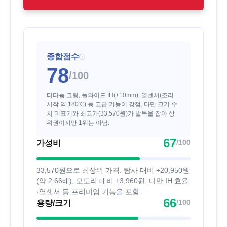
종합점수
i
78
/100
티타늄 코팅, 풀와이드 IH(+10mm), 열센서(조리
시작 약 180℃) 등 고급 기능이 강점. 다만 크기 수
치 미표기와 최고가(33,570원)가 발목을 잡아 상
위권이지만 1위는 아님.
67
/100
가성비
33,570원으로 최상위 가격. 탐사 대비 +20,950원
(약 2.66배), 모도리 대비 +3,960원. 다만 IH 효율
·열센서 등 프리미엄 기능을 포함.
66
/100
용량/크기