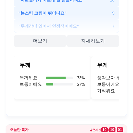
"
계란말이가 예쁘게 잘 만들어져요
"
10
"
논스틱 코팅이 뛰어나요
"
9
"
무게감이 있어서 안정적이에요
"
7
더보기
자세히보기
두께
무게
두꺼워요
생각보다 무거워
73
%
보통이에요
보통이에요
27
%
가벼워요
오늘만 특가
10
10
01
:
:
남은시간