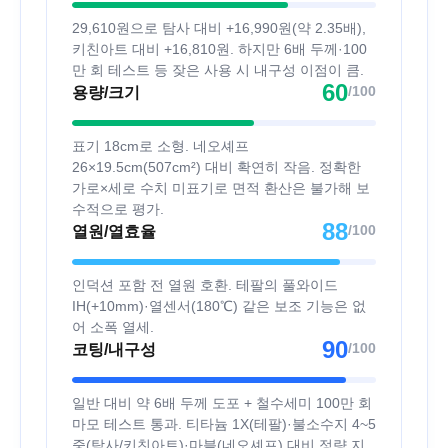
29,610원으로 탐사 대비 +16,990원(약 2.35배),
키친아트 대비 +16,810원. 하지만 6배 두께·100
만 회 테스트 등 잦은 사용 시 내구성 이점이 큼.
60
/100
용량/크기
표기 18cm로 소형. 네오셰프
26×19.5cm(507cm²) 대비 확연히 작음. 정확한
가로×세로 수치 미표기로 면적 환산은 불가해 보
수적으로 평가.
88
/100
열원/열효율
인덕션 포함 전 열원 호환. 테팔의 풀와이드
IH(+10mm)·열센서(180℃) 같은 보조 기능은 없
어 소폭 열세.
90
/100
코팅/내구성
일반 대비 약 6배 두께 도포 + 철수세미 100만 회
마모 테스트 통과. 티타늄 1X(테팔)·불소수지 4~5
중(탐사/키친아트)·마블(네오셰프) 대비 정량 지