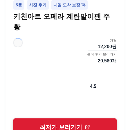
5등
사진 후기
내일 도착 보장 🚀
키친아트 오페라 계란말이팬 주
황
가격
12,200
원
솔직 후기 보러가기
20,580
개
4.5
최저가 보러가기