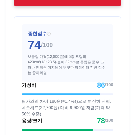
종합점수
i
74
/100
보급형 가격(12,800원)에 5중 코팅과
423cm²(18×23.5)·높이 32mm로 용량은 준수. 그
러나 인덕션 미지원이 뚜렷한 약점이라 전반 점수
는 중하위권.
86
/100
가성비
탐사와의 차이 180원(≈1.4%↑)으로 여전히 저렴.
네오셰프(22,700원) 대비 9,900원 저렴(가격 약
56% 수준).
78
/100
용량/크기