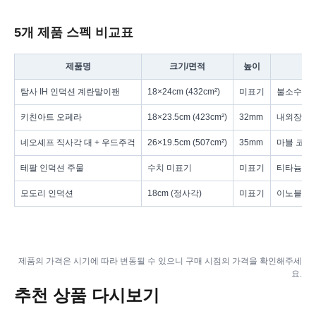
5개 제품 스펙 비교표
제품명
크기/면적
높이
탐사 IH 인덕션 계란말이팬
18×24cm (432cm²)
미표기
불소수지 
키친아트 오페라
18×23.5cm (423cm²)
32mm
내외장 5중
네오셰프 직사각 대 + 우드주걱
26×19.5cm (507cm²)
35mm
마블 코팅
테팔 인덕션 주물
수치 미표기
미표기
티타늄 1X
모도리 인덕션
18cm (정사각)
미표기
이노블 코팅
제품의 가격은 시기에 따라 변동될 수 있으니 구매 시점의 가격을 확인해주세
요.
추천 상품 다시보기