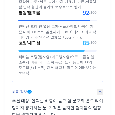
정확한 가로×세로·높이 수치 미표기. 다른 제품처
럼 면적 환산이 불가해 보수적으로 평가.
92
/100
열원/열효율
인덕션 포함 전 열원 호환 + 풀와이드 바닥이 기
존 대비 +10mm. 열센서가 ~180℃에서 조리 시작
타이밍 안내(인덕션 열효율 +5pts 안내).
85
/100
코팅/내구성
티타늄 코팅(입자층+마모방지층)으로 보급형 불
소수지·마블 대비 상위 등급. 표기 등급이 1X라
모도리(6배 두께) 같은 극강 내마모 데이터보다는
보수적.
제품 정보
추천 대상: 인덕션 비중이 높고 열 분포와 온도 타이
밍까지 챙기려는 분. 가격은 높지만 결과물의 일정
함을 원한다면 맞습니다.