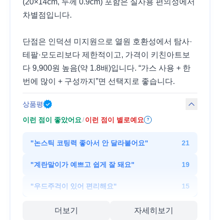
(20×14cm, 두께 0.9cm) 포함은 실사용 편의성에서
차별점입니다.
단점은 인덕션 미지원으로 열원 호환성에서 탐사·
테팔·모도리보다 제한적이고, 가격이 키친아트보
다 9,900원 높음(약 1.8배)입니다. “가스 사용 + 한
번에 많이 + 구성까지”면 선택지로 좋습니다.
상품평
이런 점이 좋았어요
이런 점이 별로예요
/
?
"
논스틱 코팅력 좋아서 안 달라붙어요
"
21
"
계란말이가 예쁘고 쉽게 잘 돼요
"
19
"
우드주걱이 있어 편리해요
"
15
더보기
자세히보기