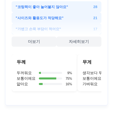
"
코팅력이 좋아 눌어붙지 않아요
"
28
"
사이즈와 활용도가 적당해요
"
21
"
가볍고 손목 부담이 적어요
"
17
더보기
자세히보기
두께
무게
두꺼워요
생각보다 무거워
9
%
보통이에요
보통이에요
75
%
얇아요
가벼워요
16
%