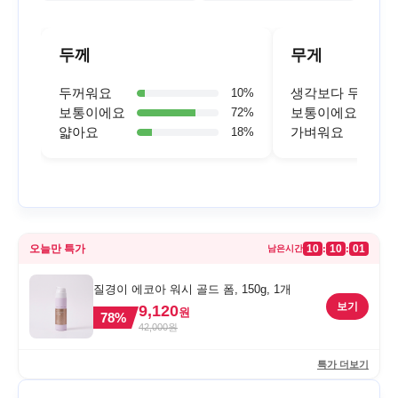
두께
무게
두꺼워요
생각보다 무거워
10
%
보통이에요
보통이에요
72
%
얇아요
가벼워요
18
%
오늘만 특가
10
10
01
:
:
남은시간
질경이 에코아 워시 골드 폼, 150g, 1개
보기
9,120
원
78
%
42,000
원
특가 더보기