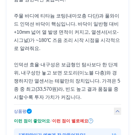
주물 바디에 티타늄 코팅(내마모층 다단)과 풀와이
드 인덕션 바닥이 핵심입니다. 바닥이 일반형 대비
+10mm 넓어 열 발생 면적이 커지고, 열센서(서모-
시그널)가 ~180℃ 즈음 조리 시작 시점을 시각적으
로 알려줘요.
인덕션 효율·내구성은 보급형인 탐사보다 한 단계
위, 내구성만 놓고 보면 모도리(이노블 다층)와 경
쟁하지만 열센서는 테팔만의 장치입니다. 가격은 5
종 중 최고(33,570원)라, 빈도 높고 결과 품질을 중
시할수록 투자 가치가 커집니다.
상품평
이런 점이 좋았어요
이런 점이 별로예요
/
?