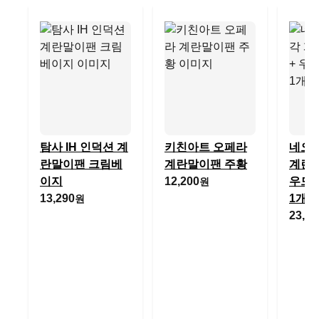
탐사 IH 인덕션 계
키친아트 오페라
네오
란말이팬 크림베
계란말이팬 주황
계란말
이지
12,200
우드주
원
13,290
1개
원
23,90