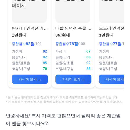
탐사 IH 인덕션 계란
테팔 인덕션 주물 계
모도리 인덕션 
말이팬 크림베이지
란말이팬
말이 팬
1만원대
3만원대
3만원대
82
점
78
점
77
점
종합점수
/100
종합점수
/100
종합점수
/100
가성비
92
가성비
67
가성비
용량/크기
82
용량/크기
66
용량/크기
열원/열효율
85
열원/열효율
92
열원/열효율
코팅/내구성
70
코팅/내구성
85
코팅/내구성
자세히 보기
→
자세히 보기
→
자세히 보기
→
* 본 리뷰는 판매처의 상품 정보와 구매자 후기를 종합적으로 분석하여 작성되었습니다
* 이 포스팅은 쿠팡 파트너스 활동의 일환으로 이에 따른 일정액의 수수료를 제공받습니다.
안녕하세요! 혹시 가격도 괜찮으면서 퀄리티 좋은 계란말
이 팬을 찾으시나요?