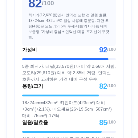
82
/100
최저가(12,620원)면서 인덕션 포함 전 열원 호환,
18×24cm=432cm²로 일상 사용에 충분함. 다만 코
팅(4중)은 모도리의 6배 두께·테팔의 티타늄 대비
보급형. '가성비 중심 + 인덕션 대응' 포지션이 뚜렷
함.
92
/100
가성비
5종 최저가. 테팔(33,570원) 대비 약 2.66배 저렴,
모도리(29,610원) 대비 약 2.35배 저렴. 인덕션
호환까지 고려하면 가격 대비 구성 우수.
82
/100
용량/크기
18×24cm=432cm². 키친아트(423cm²) 대비
+9cm²(+2.1%). 네오셰프(26×19.5cm=507cm²)
대비 -75cm²(-17%).
85
/100
열원/열효율