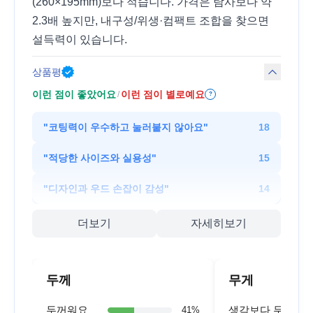
(260×195mm)보다 적습니다. 가격은 탐사보다 약
2.3배 높지만, 내구성/위생·컴팩트 조합을 찾으면
설득력이 있습니다.
상품평
이런 점이 좋았어요
이런 점이 별로예요
/
?
"
코팅력이 우수하고 눌러붙지 않아요
"
18
"
적당한 사이즈와 실용성
"
15
"
디자인과 우드 손잡이 감성
"
14
더보기
자세히보기
두께
무게
두꺼워요
생각보다 무거워
41
%