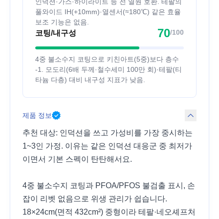
인덕션·가스·하이라이트 등 전 열원 호환. 테팔의
풀와이드 IH(+10mm)·열센서(≈180℃) 같은 효율
보조 기능은 없음.
70
/100
코팅/내구성
4중 불소수지 코팅으로 키친아트(5중)보다 층수
-1. 모도리(6배 두께·철수세미 100만 회)·테팔(티
타늄 다층) 대비 내구성 지표가 낮음.
제품 정보
추천 대상: 인덕션을 쓰고 가성비를 가장 중시하는
1~3인 가정. 이유는 같은 인덕션 대응군 중 최저가
이면서 기본 스펙이 탄탄해서요.
4중 불소수지 코팅과 PFOA/PFOS 불검출 표시, 손
잡이 리벳 없음으로 위생 관리가 쉽습니다.
18×24cm(면적 432cm²) 중형이라 테팔·네오셰프처