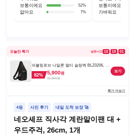
보통이에요
보통이에요
52
%
얇아요
가벼워요
7
%
오늘만 특가
10
10
01
:
:
남은시간
쉬블링로브 나일론 멀티 슬링백 BLZ0206, 블
랙, FREE
보기
5,900
원
82
%
32,900
원
특가 더보기
4등
사진 후기
내일 도착 보장 🚀
네오셰프 직사각 계란말이팬 대 +
우드주걱, 26cm, 1개