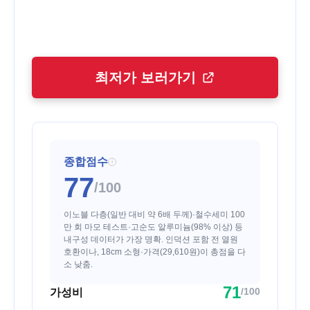
최저가 보러가기
종합점수
i
77
/100
이노블 다층(일반 대비 약 6배 두께)·철수세미 100
만 회 마모 테스트·고순도 알루미늄(98% 이상) 등
내구성 데이터가 가장 명확. 인덕션 포함 전 열원
호환이나, 18cm 소형·가격(29,610원)이 총점을 다
소 낮춤.
71
/100
가성비