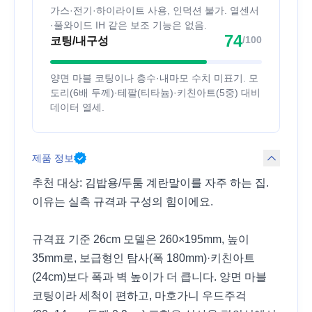
가스·전기·하이라이트 사용, 인덕션 불가. 열센서
·풀와이드 IH 같은 보조 기능은 없음.
74
/100
코팅/내구성
양면 마블 코팅이나 층수·내마모 수치 미표기. 모
도리(6배 두께)·테팔(티타늄)·키친아트(5중) 대비
데이터 열세.
제품 정보
추천 대상: 김밥용/두툼 계란말이를 자주 하는 집.
이유는 실측 규격과 구성의 힘이에요.
규격표 기준 26cm 모델은 260×195mm, 높이
35mm로, 보급형인 탐사(폭 180mm)·키친아트
(24cm)보다 폭과 벽 높이가 더 큽니다. 양면 마블
코팅이라 세척이 편하고, 마호가니 우드주걱