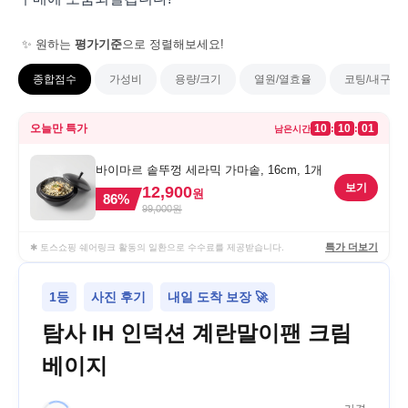
✨ 원하는
평가기준
으로 정렬해보세요!
종합점수
가성비
용량/크기
열원/열효율
코팅/내구성
오늘만 특가
10
10
01
:
:
남은시간
바이마르 솥뚜껑 세라믹 가마솥, 16cm, 1개
보기
12,900
원
86
%
99,000
원
특가 더보기
✱ 토스쇼핑 쉐어링크 활동의 일환으로 수수료를 제공받습니다.
1등
사진 후기
내일 도착 보장 🚀
탐사 IH 인덕션 계란말이팬 크림
베이지