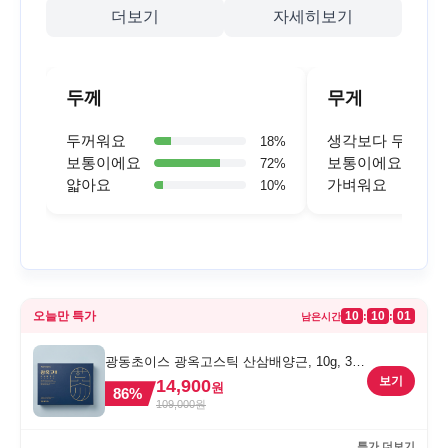
더보기
자세히보기
두께
무게
두꺼워요
생각보다 무거워
18
%
보통이에요
보통이에요
72
%
얇아요
가벼워요
10
%
오늘만 특가
10
10
01
:
:
남은시간
광동초이스 광옥고스틱 산삼배양근, 10g, 30
포, 1개
보기
14,900
원
86
%
109,000
원
특가 더보기