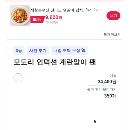
제철농수산 전라도 얼갈이 김치, 2kg, 1개
보기
9,900
원
85
%
70,700
원
특가 더보기
3등
사진 후기
내일 도착 보장 🚀
모도리 인덕션 계란말이 팬
가격
34,400
원
솔직 후기 보러가기
359
개
5