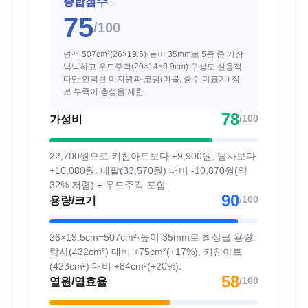
종합점수
i
75
/100
면적 507cm²(26×19.5)·높이 35mm로 5종 중 가장
넉넉하고 우드주걱(20×14×0.9cm) 구성도 실용적.
다만 인덕션 미지원과 코팅(마블, 층수 미표기) 정
보 부족이 총점을 제한.
78
/100
가성비
22,700원으로 키친아트보다 +9,900원, 탐사보다
+10,080원. 테팔(33,570원) 대비 -10,870원(약
32% 저렴) + 우드주걱 포함.
90
/100
용량/크기
26×19.5cm=507cm²·높이 35mm로 최상급 용량.
탐사(432cm²) 대비 +75cm²(+17%), 키친아트
(423cm²) 대비 +84cm²(+20%).
58
/100
열원/열효율