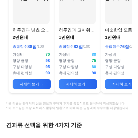
하루견과 넛츠 오리
하루견과 고마워요
미소한입 모듬견
진스 믹스넛
믹스넛
믹스넛
2만원대
1만원대
1만원대
88
점
83
점
76
점
종합점수
/100
종합점수
/100
종합점수
/100
가성비
70
가성비
88
가성비
영양 균형
98
영양 균형
75
영양 균형
구성 다양성
95
구성 다양성
80
구성 다양성
휴대 편의성
90
휴대 편의성
90
휴대 편의성
자세히 보기
→
자세히 보기
→
자세히 보기
→
* 본 리뷰는 판매처의 상품 정보와 구매자 후기를 종합적으로 분석하여 작성되었습니다
* 이 포스팅은 쿠팡 파트너스 활동의 일환으로 이에 따른 일정액의 수수료를 제공받습니다.
견과류 선택을 위한 4가지 기준