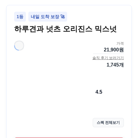
1등
내일 도착 보장 🚀
하루견과 넛츠 오리진스 믹스넛
가격
21,900
원
솔직 후기 보러가기
1,745
개
4.5
스펙 전체보기