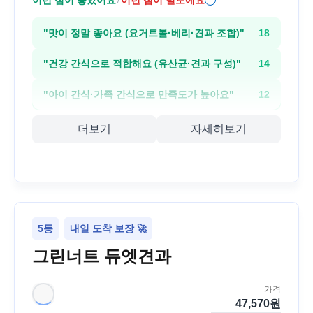
"
맛이 정말 좋아요 (요거트볼·베리·견과 조합)
"
18
"
건강 간식으로 적합해요 (유산균·견과 구성)
"
14
"
아이 간식·가족 간식으로 만족도가 높아요
"
12
더보기
자세히보기
5등
내일 도착 보장 🚀
그린너트 듀엣견과
가격
47,570
원