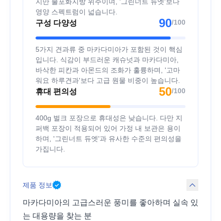
지만 불포화지방 위주이며, '그린너트 듀엣'보다
영양 스펙트럼이 넓습니다.
90
/100
구성 다양성
5가지 견과류 중 마카다미아가 포함된 것이 핵심
입니다. 식감이 부드러운 캐슈넛과 마카다미아,
바삭한 피칸과 아몬드의 조화가 훌륭하며, '고마
워요 하루견과'보다 고급 원물 비중이 높습니다.
50
/100
휴대 편의성
400g 벌크 포장으로 휴대성은 낮습니다. 다만 지
퍼백 포장이 적용되어 있어 가정 내 보관은 용이
하며, '그린너트 듀엣'과 유사한 수준의 편의성을
가집니다.
제품 정보
마카다미아의 고급스러운 풍미를 좋아하며 실속 있
는 대용량을 찾는 분