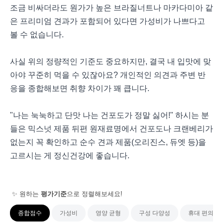
조금 비싸더라도 원가가 높은 브라질너트나 마카다미아 같
은 프리미엄 견과가 포함되어 있다면 가성비가 나쁘다고
볼 수 없습니다.
사실 위의 정량적인 기준도 중요하지만, 결국 내 입맛에 맞
아야 꾸준히 먹을 수 있잖아요? 개인적인 의견과 주변 반
응을 종합해보면 취향 차이가 꽤 큽니다.
"나는 눅눅하고 단맛 나는 건포도가 정말 싫어!" 하시는 분
들은 믹스넛 제품 뒤편 원재료명에서 건포도나 크랜베리가
없는지 꼭 확인하고 순수 견과 제품(오리진스, 듀엣 등)을
고르시는 게 정신건강에 좋습니다.
✨ 원하는
평가기준
으로 정렬해보세요!
종합점수
가성비
영양 균형
구성 다양성
휴대 편의성