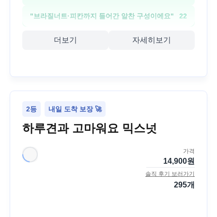
"
브라질너트·피칸까지 들어간 알찬 구성이에요
"
22
더보기
자세히보기
2등
내일 도착 보장 🚀
하루견과 고마워요 믹스넛
가격
14,900
원
솔직 후기 보러가기
295
개