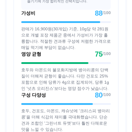
즐기기에 가장 합리적인 선택지입니다.
88
/100
가성비
판매가 16,900원(30개입) 기준, 10g당 약 281원
으로 개별 포장 제품군 중에서 가성비가 가장 훌
륭합니다. 적절한 견과류 구성에 저렴한 가격으로
매일 먹기에 부담이 없습니다.
75
/100
영양 균형
호두와 아몬드의 불포화지방에 병아리콩의 단백
질이 더해져 균형이 좋습니다. 다만 건포도 25%
포함으로 인해 당류가 4g으로 집계되어, 당류 1g
인 '넛츠 오리진스'보다는 영양 점수가 낮습니다.
80
/100
구성 다양성
호두, 건포도, 아몬드, 캐슈넛에 '크리스피 병아리
콩'을 더해 식감의 재미를 극대화했습니다. 단순
견과 조합인 '그린너트 듀엣'보다 훨씬 다채로운
맛을 느낄 수 있습니다.