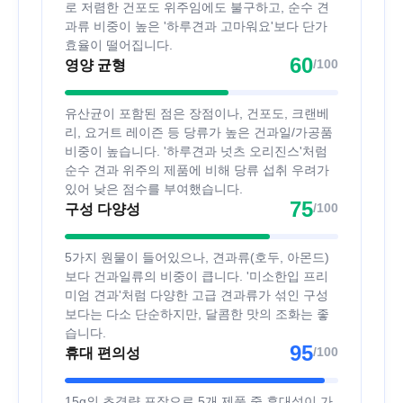
로 저렴한 건포도 위주임에도 불구하고, 순수 견
과류 비중이 높은 '하루견과 고마워요'보다 단가
효율이 떨어집니다.
60
/100
영양 균형
유산균이 포함된 점은 장점이나, 건포도, 크랜베
리, 요거트 레이즌 등 당류가 높은 건과일/가공품
비중이 높습니다. '하루견과 넛츠 오리진스'처럼
순수 견과 위주의 제품에 비해 당류 섭취 우려가
있어 낮은 점수를 부여했습니다.
75
/100
구성 다양성
5가지 원물이 들어있으나, 견과류(호두, 아몬드)
보다 건과일류의 비중이 큽니다. '미소한입 프리
미엄 견과'처럼 다양한 고급 견과류가 섞인 구성
보다는 다소 단순하지만, 달콤한 맛의 조화는 좋
습니다.
95
/100
휴대 편의성
15g의 초경량 포장으로 5개 제품 중 휴대성이 가