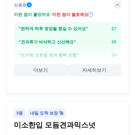
상품평
이런 점이 좋았어요
이런 점이 별로예요
/
?
"
편하게 하루 영양을 챙길 수 있어요
"
27
"
견과류가 바삭하고 신선해요
"
25
"
요거트·오트밀 등과 찰떡 조합
"
24
더보기
자세히보기
3등
내일 도착 보장 🚀
미소한입 모듬견과믹스넛