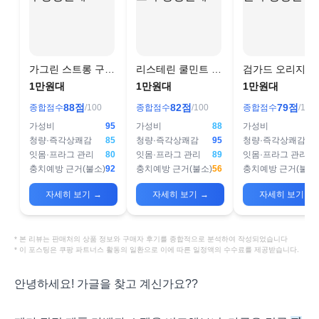
가그린 스트롱 구강
리스테린 쿨민트 구
검가드 오리지널
청결제
강청결제
강청결제
1만원대
1만원대
1만원대
88
점
82
점
79
점
종합점수
/100
종합점수
/100
종합점수
/100
가성비
95
가성비
88
가성비
청량·즉각상쾌감
85
청량·즉각상쾌감
95
청량·즉각상쾌감
잇몸·프라그 관리
80
잇몸·프라그 관리
89
잇몸·프라그 관리
충치예방 근거(불소)
92
충치예방 근거(불소)
56
충치예방 근거(불소)
자세히 보기
→
자세히 보기
→
자세히 보기
→
* 본 리뷰는 판매처의 상품 정보와 구매자 후기를 종합적으로 분석하여 작성되었습니다
* 이 포스팅은 쿠팡 파트너스 활동의 일환으로 이에 따른 일정액의 수수료를 제공받습니다.
안녕하세요! 가글을 찾고 계신가요??