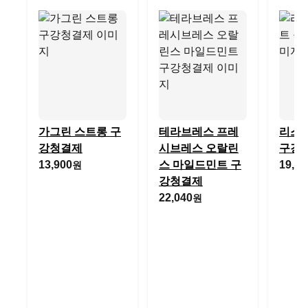
가그린 스트롱 구
테라브레스 프레
리스
강청결제
시브레스 오랄린
구강
13,900
스 마일드민트 구
19,20
원
강청결제
22,040
원