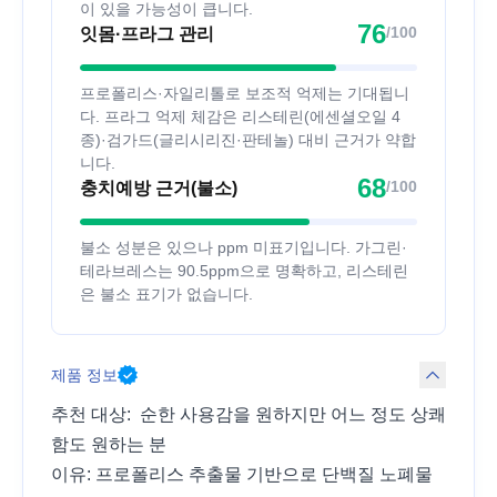
이 있을 가능성이 큽니다.
76
/100
잇몸·프라그 관리
프로폴리스·자일리톨로 보조적 억제는 기대됩니
다. 프라그 억제 체감은 리스테린(에센셜오일 4
종)·검가드(글리시리진·판테놀) 대비 근거가 약합
니다.
68
/100
충치예방 근거(불소)
불소 성분은 있으나 ppm 미표기입니다. 가그린·
테라브레스는 90.5ppm으로 명확하고, 리스테린
은 불소 표기가 없습니다.
제품 정보
추천 대상: 순한 사용감을 원하지만 어느 정도 상쾌
함도 원하는 분
이유: 프로폴리스 추출물 기반으로 단백질 노폐물