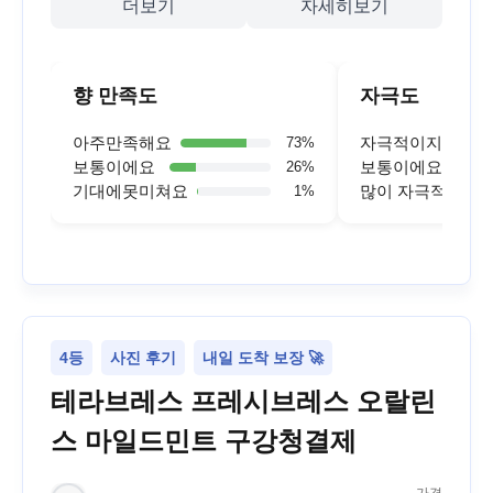
더보기
자세히보기
향 만족도
자극도
아주만족해요
자극적이지 않아
73
%
보통이에요
보통이에요
26
%
기대에못미쳐요
많이 자극적이에
1
%
4등
사진 후기
내일 도착 보장 🚀
테라브레스 프레시브레스 오랄린
스 마일드민트 구강청결제
가격