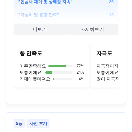
"
입냄새 제거 및 상쾌함 지속
"
26
"
가성비 및 용량 만족
"
15
더보기
자세히보기
향 만족도
자극도
아주만족해요
자극적이지 않아
72
%
보통이에요
보통이에요
24
%
기대에못미쳐요
많이 자극적이에
4
%
5등
사진 후기