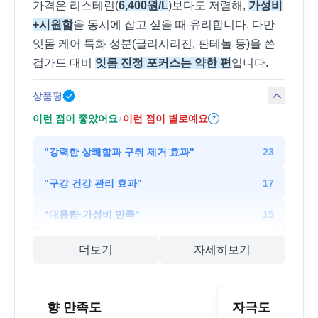
가격은 리스테린(
6,400원/L
)보다도 저렴해,
가성비
+시원함
을 동시에 잡고 싶을 때 유리합니다. 다만
잇몸 케어 특화 성분(글리시리진, 판테놀 등)을 쓴
검가드 대비
잇몸 진정 포커스는 약한 편
입니다.
상품평
이런 점이 좋았어요
이런 점이 별로예요
/
?
"
강력한 상쾌함과 구취 제거 효과
"
23
"
구강 건강 관리 효과
"
17
"
대용량·가성비 만족
"
15
더보기
자세히보기
향 만족도
자극도