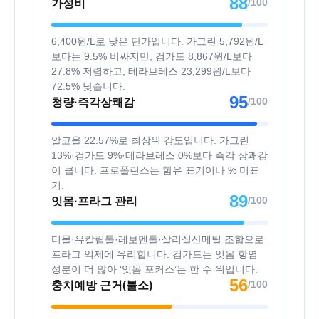
88
/100
가성비
6,400원/L로 낮은 단가입니다. 가그린 5,792원/L
보다는 9.5% 비싸지만, 검가드 8,867원/L보다
27.8% 저렴하고, 테라브레스 23,299원/L보다
72.5% 낮습니다.
95
/100
청량·즉각상쾌감
알코올 22.57%로 최상위 강도입니다. 가그린
13%·검가드 9%·테라브레스 0%보다 즉각 상쾌감
이 큽니다. 프로폴린스는 함유 표기이나 % 미표
기.
89
/100
잇몸·프라그 관리
티몰·유칼립톨·레보멘톨·살리실산메틸 조합으로
프라그 억제에 유리합니다. 검가드는 잇몸 항염
성분이 더 많아 ‘잇몸 포커스’는 한 수 위입니다.
56
/100
충치예방 근거(불소)