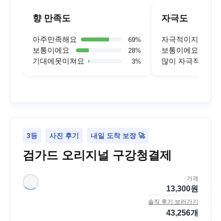
향 만족도
자극도
아주만족해요
자극적이지 않아
69
%
보통이에요
보통이에요
28
%
기대에못미쳐요
많이 자극적이에
3
%
3등
사진 후기
내일 도착 보장 🚀
검가드 오리지널 구강청결제
가격
13,300
원
솔직 후기 보러가기
43,256
개