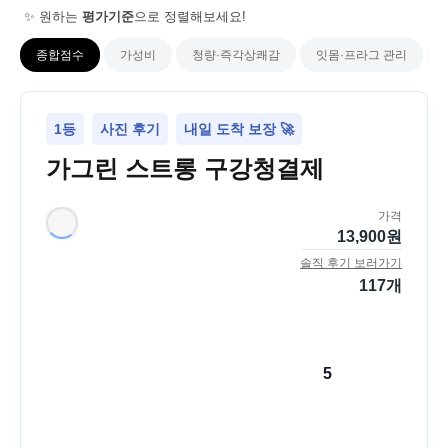
✨ 원하는
평가기준
으로 정렬해보세요!
종합점수
가성비
청량·즉각상쾌감
잇몸·프라그 관리
1등
사진 후기
내일 도착 보장 🚀
가그린 스트롱 구강청결제
가격
13,900
원
솔직 후기 보러가기
117
개
5