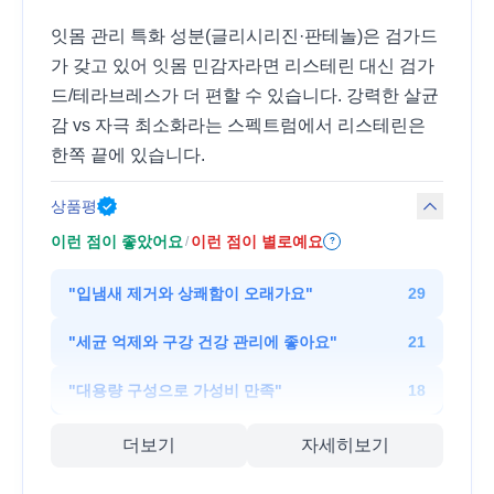
잇몸 관리 특화 성분(글리시리진·판테놀)은 검가드
가 갖고 있어 잇몸 민감자라면 리스테린 대신 검가
드/테라브레스가 더 편할 수 있습니다. 강력한 살균
감 vs 자극 최소화라는 스펙트럼에서 리스테린은
한쪽 끝에 있습니다.
상품평
이런 점이 좋았어요
이런 점이 별로예요
/
?
"
입냄새 제거와 상쾌함이 오래가요
"
29
"
세균 억제와 구강 건강 관리에 좋아요
"
21
"
대용량 구성으로 가성비 만족
"
18
더보기
자세히보기