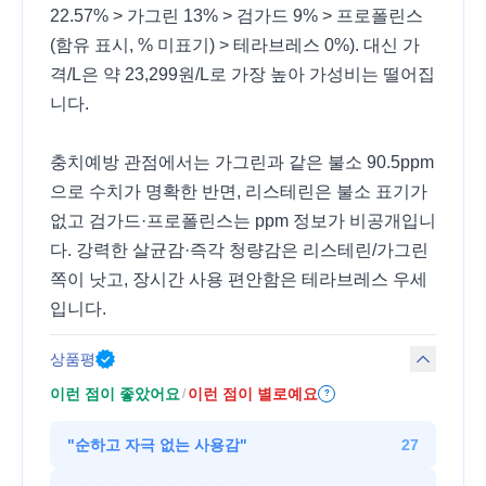
22.57% > 가그린 13% > 검가드 9% > 프로폴린스
(함유 표시, % 미표기) > 테라브레스 0%). 대신 가
격/L은 약 23,299원/L로 가장 높아 가성비는 떨어집
니다.
충치예방 관점에서는 가그린과 같은 불소 90.5ppm
으로 수치가 명확한 반면, 리스테린은 불소 표기가
없고 검가드·프로폴린스는 ppm 정보가 비공개입니
다. 강력한 살균감·즉각 청량감은 리스테린/가그린
쪽이 낫고, 장시간 사용 편안함은 테라브레스 우세
입니다.
상품평
이런 점이 좋았어요
이런 점이 별로예요
/
?
"
순하고 자극 없는 사용감
"
27