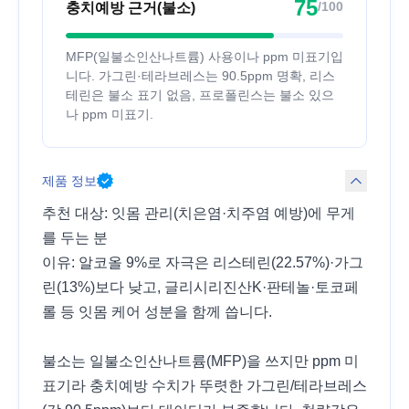
75
/100
충치예방 근거(불소)
MFP(일불소인산나트륨) 사용이나 ppm 미표기입
니다. 가그린·테라브레스는 90.5ppm 명확, 리스
테린은 불소 표기 없음, 프로폴린스는 불소 있으
나 ppm 미표기.
제품 정보
추천 대상: 잇몸 관리(치은염·치주염 예방)에 무게
를 두는 분
이유: 알코올 9%로 자극은 리스테린(22.57%)·가그
린(13%)보다 낮고, 글리시리진산K·판테놀·토코페
롤 등 잇몸 케어 성분을 함께 씁니다.
불소는 일불소인산나트륨(MFP)을 쓰지만 ppm 미
표기라 충치예방 수치가 뚜렷한 가그린/테라브레스