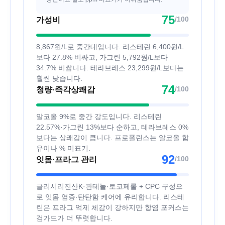
75
/100
가성비
8,867원/L로 중간대입니다. 리스테린 6,400원/L
보다 27.8% 비싸고, 가그린 5,792원/L보다
34.7% 비쌉니다. 테라브레스 23,299원/L보다는
훨씬 낮습니다.
74
/100
청량·즉각상쾌감
알코올 9%로 중간 강도입니다. 리스테린
22.57%·가그린 13%보다 순하고, 테라브레스 0%
보다는 상쾌감이 큽니다. 프로폴린스는 알코올 함
유이나 % 미표기.
92
/100
잇몸·프라그 관리
글리시리진산K·판테놀·토코페롤 + CPC 구성으
로 잇몸 염증·탄탄함 케어에 유리합니다. 리스테
린은 프라그 억제 체감이 강하지만 항염 포커스는
검가드가 더 뚜렷합니다.