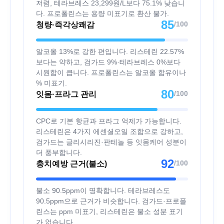
저렴, 테라브레스 23,299원/L보다 75.1% 낮습니
다. 프로폴린스는 용량 미표기로 환산 불가.
85
/100
청량·즉각상쾌감
알코올 13%로 강한 편입니다. 리스테린 22.57%
보다는 약하고, 검가드 9%·테라브레스 0%보다
시원함이 큽니다. 프로폴린스는 알코올 함유이나
% 미표기.
80
/100
잇몸·프라그 관리
CPC로 기본 항균과 프라그 억제가 가능합니다.
리스테린은 4가지 에센셜오일 조합으로 강하고,
검가드는 글리시리진·판테놀 등 잇몸케어 성분이
더 풍부합니다.
92
/100
충치예방 근거(불소)
불소 90.5ppm이 명확합니다. 테라브레스도
90.5ppm으로 근거가 비슷합니다. 검가드·프로폴
린스는 ppm 미표기, 리스테린은 불소 성분 표기
가 없습니다.