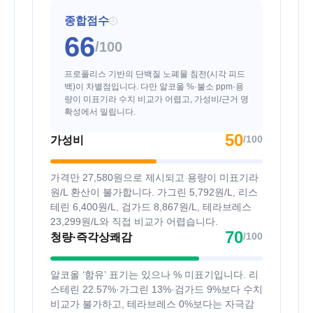
종합점수
i
66
/100
프로폴리스 기반의 단백질 노폐물 침전(시각 피드
백)이 차별점입니다. 다만 알코올 %·불소 ppm·용
량이 미표기라 수치 비교가 어렵고, 가성비/근거 명
확성에서 밀립니다.
50
/100
가성비
가격만 27,580원으로 제시되고 용량이 미표기라
원/L 환산이 불가합니다. 가그린 5,792원/L, 리스
테린 6,400원/L, 검가드 8,867원/L, 테라브레스
23,299원/L와 직접 비교가 어렵습니다.
70
/100
청량·즉각상쾌감
알코올 ‘함유’ 표기는 있으나 % 미표기입니다. 리
스테린 22.57%·가그린 13%·검가드 9%보다 수치
비교가 불가하고, 테라브레스 0%보다는 자극감