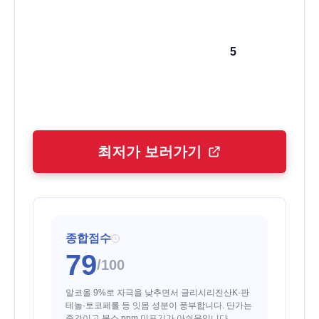
5
최저가 보러가기
종합점수
i
79
/100
알코올 9%로 자극을 낮추면서 글리시리진산K·판
테놀·토코페롤 등 잇몸 성분이 풍부합니다. 단가는
중간이고 불소 ppm 미표기가 아쉬움입니다.