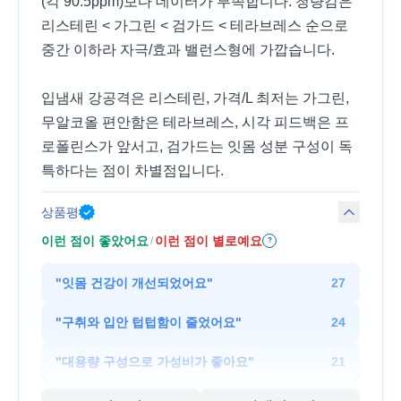
(각 90.5ppm)보다 데이터가 부족합니다. 청량감은
리스테린 < 가그린 < 검가드 < 테라브레스 순으로
중간 이하라 자극/효과 밸런스형에 가깝습니다.
입냄새 강공격은 리스테린, 가격/L 최저는 가그린,
무알코올 편안함은 테라브레스, 시각 피드백은 프
로폴린스가 앞서고, 검가드는 잇몸 성분 구성이 독
특하다는 점이 차별점입니다.
상품평
이런 점이 좋았어요
이런 점이 별로예요
/
?
"
잇몸 건강이 개선되었어요
"
27
"
구취와 입안 텁텁함이 줄었어요
"
24
"
대용량 구성으로 가성비가 좋아요
"
21