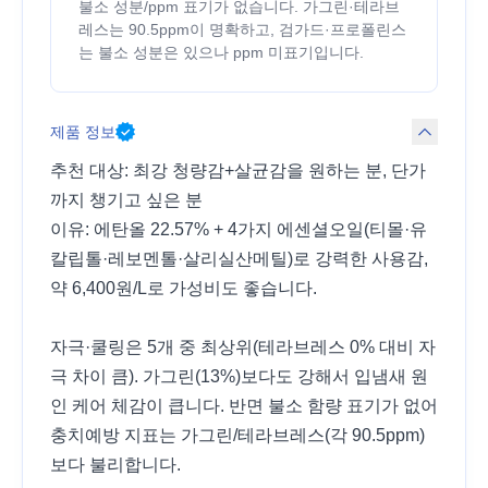
불소 성분/ppm 표기가 없습니다. 가그린·테라브
레스는 90.5ppm이 명확하고, 검가드·프로폴린스
는 불소 성분은 있으나 ppm 미표기입니다.
제품 정보
추천 대상: 최강 청량감+살균감을 원하는 분, 단가
까지 챙기고 싶은 분
이유: 에탄올 22.57% + 4가지 에센셜오일(티몰·유
칼립톨·레보멘톨·살리실산메틸)로 강력한 사용감,
약 6,400원/L로 가성비도 좋습니다.
자극·쿨링은 5개 중 최상위(테라브레스 0% 대비 자
극 차이 큼). 가그린(13%)보다도 강해서 입냄새 원
인 케어 체감이 큽니다. 반면 불소 함량 표기가 없어
충치예방 지표는 가그린/테라브레스(각 90.5ppm)
보다 불리합니다.