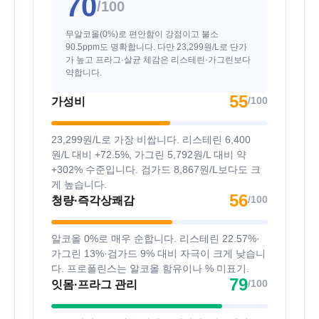
70
/100
무알코올(0%)로 편안함이 강점이고 불소
90.5ppm도 명확합니다. 다만 23,299원/L로 단가
가 높고 프라그·살균 체감은 리스테린·가그린보다
약합니다.
55
/100
가성비
23,299원/L로 가장 비쌉니다. 리스테린 6,400
원/L 대비 +72.5%, 가그린 5,792원/L 대비 약
+302% 수준입니다. 검가드 8,867원/L보다도 크
게 높습니다.
56
/100
청량·즉각상쾌감
알코올 0%로 매우 순합니다. 리스테린 22.57%·
가그린 13%·검가드 9% 대비 자극이 크게 낮습니
다. 프로폴린스는 알코올 함유이나 % 미표기.
79
/100
잇몸·프라그 관리